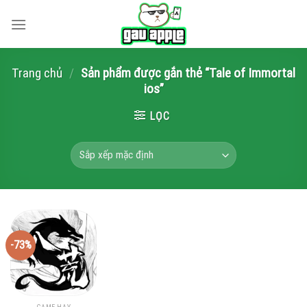
Skip
to
content
Trang chủ
/
Sản phẩm được gắn thẻ “Tale of Immortal
ios”
LỌC
-73%