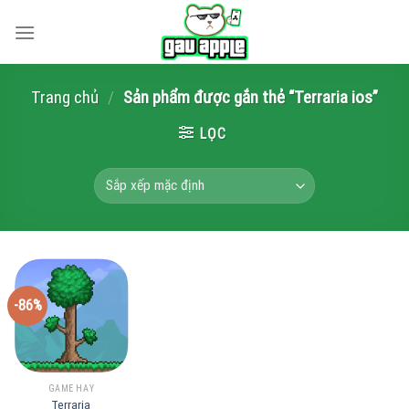
Skip
to
content
Trang chủ
/
Sản phẩm được gắn thẻ “Terraria ios”
LỌC
-86%
GAME HAY
Terraria