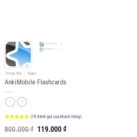
Trang chủ
/
Apps
AnkiMobile Flashcards
(
18
đánh giá của khách hàng)
5.00
18
trên 5
Giá
Giá
800.000
₫
119.000
₫
dựa trên
đánh giá
gốc
hiện