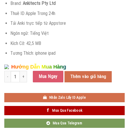
Brand:
Ankitects Pty Ltd
là:
tại
800.000 ₫.
là:
Thuê ID Apple Trong 24h
119.000 ₫.
Tải Anki trực tiếp từ Appstore
Ngôn ngữ: Tiếng Việt
Kích Cỡ: 42,5 MB
Tương Thích: iphone ipad
Hướng Dẫn Mua Hàng
AnkiMobile Flashcards số lượng
Mua Ngay
Thêm vào giỏ hàng
Nhắn Zalo Lấy ID Apple
Mua Qua Facebook
Mua Qua Telegram