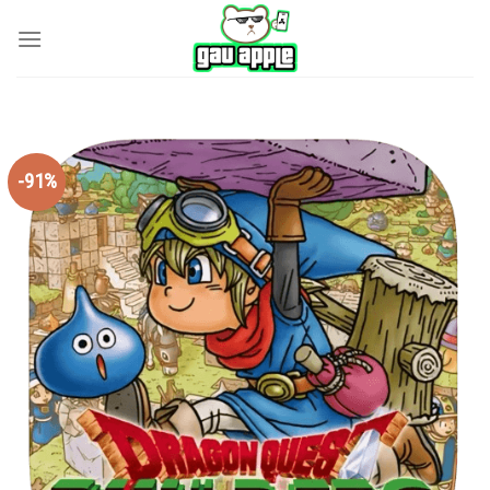
Skip
to
content
-91%