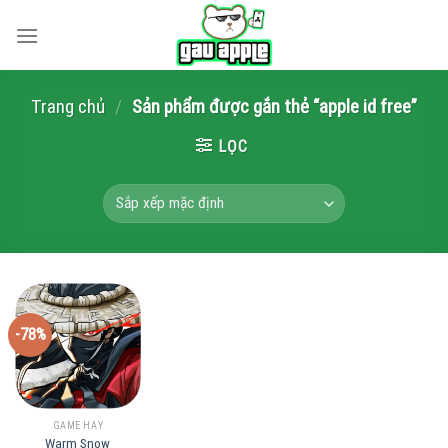
Skip
to
content
Trang chủ
/
Sản phẩm được gắn thẻ “apple id free”
LỌC
-78%
GAME HAY
Warm Snow