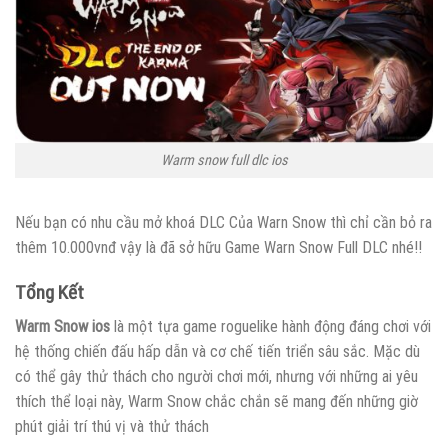
Warm snow full dlc ios
Nếu bạn có nhu cầu mở khoá DLC Của Warn Snow thì chỉ cần bỏ ra
thêm 10.000vnđ vậy là đã sở hữu Game Warn Snow Full DLC nhé!!
Tổng Kết
Warm Snow ios
là một tựa game roguelike hành động đáng chơi với
hệ thống chiến đấu hấp dẫn và cơ chế tiến triển sâu sắc. Mặc dù
có thể gây thử thách cho người chơi mới, nhưng với những ai yêu
thích thể loại này, Warm Snow chắc chắn sẽ mang đến những giờ
phút giải trí thú vị và thử thách