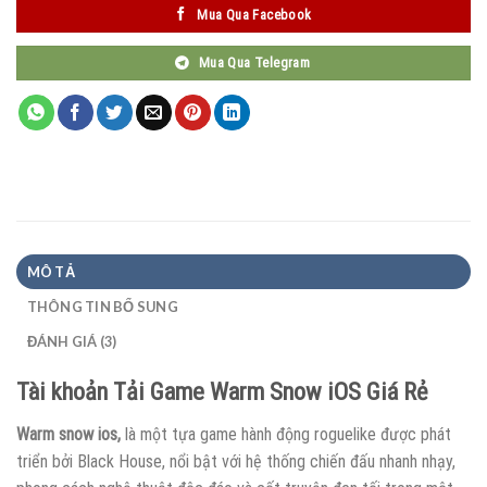
Mua Qua Facebook
Mua Qua Telegram
MÔ TẢ
THÔNG TIN BỔ SUNG
ĐÁNH GIÁ (3)
Tài khoản Tải Game Warm Snow iOS Giá Rẻ
Warm snow ios,
là một tựa game hành động roguelike được phát
triển bởi Black House, nổi bật với hệ thống chiến đấu nhanh nhạy,