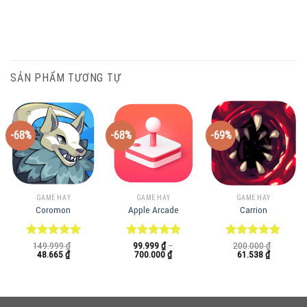
SẢN PHẨM TƯƠNG TỰ
-68%
-68%
-69%
GAME HAY
GAME HAY
GAME HAY
Coromon
Apple Arcade
Carrion
Được xếp
149.999
₫
Được xếp
99.999
₫
–
Được xếp
200.000
₫
Giá
Giá
Khoảng
Giá
Giá
48.665
₫
700.000
₫
61.538
₫
hạng
5.00
hạng
5.00
hạng
5.00
gốc
hiện
giá:
gốc
hiện
5 sao
5 sao
5 sao
là:
tại
từ
là:
tại
149.999 ₫.
là:
99.999 ₫
200.000 ₫.
là:
48.665 ₫.
đến
61.538 ₫.
700.000 ₫