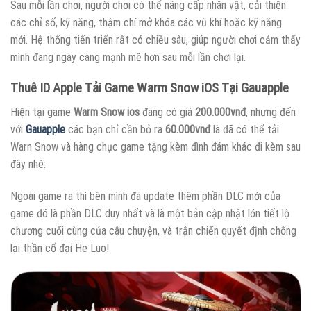
Sau mỗi lần chơi, người chơi có thể nâng cấp nhân vật, cải thiện
các chỉ số, kỹ năng, thậm chí mở khóa các vũ khí hoặc kỹ năng
mới. Hệ thống tiến triển rất có chiều sâu, giúp người chơi cảm thấy
mình đang ngày càng mạnh mẽ hơn sau mỗi lần chơi lại.
Thuê ID Apple Tải Game Warm Snow iOS Tại Gauapple
Hiện tại game
Warm Snow ios
đang có giá
200.000vnđ
, nhưng đến
với
Gauapple
các bạn chỉ cần bỏ ra
60.000vnđ
là đã có thể tải
Warn Snow và hàng chục game tặng kèm đình đám khác đi kèm sau
đây nhé:
Ngoài game ra thì bên mình đã update thêm phần DLC mới của
game đó là phần DLC duy nhất và là một bản cập nhật lớn tiết lộ
chương cuối cùng của câu chuyện, và trận chiến quyết định chống
lại thần cổ đại He Luo!