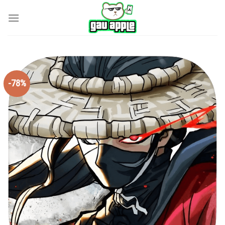
Skip
to
content
-78%