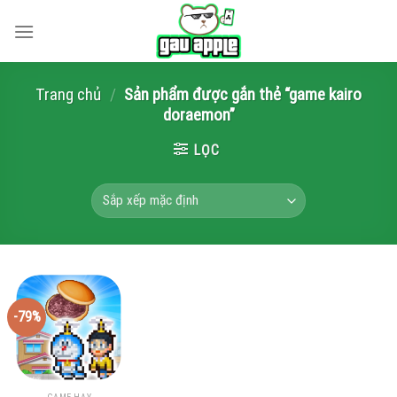
Skip
to
content
Trang chủ
/
Sản phẩm được gắn thẻ “game kairo
doraemon”
LỌC
-79%