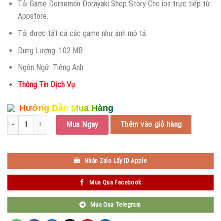
399.999 ₫.
là:
Tải Game Doraemon Dorayaki Shop Story Cho ios trực tiếp từ
83.862 ₫.
Appstore.
Tải được tất cả các game như ảnh mô tả.
Dung Lượng: 102 MB
Ngôn Ngữ: Tiếng Anh
Thông Tin Dịch Vụ
Hướng Dẫn Mua Hàng
Doraemon Dorayaki Shop Story số lượng
Mua Ngay
Thêm vào giỏ hàng
Nhắn Zalo Lấy ID Apple
Mua Qua Facebook
Mua Qua Telegram