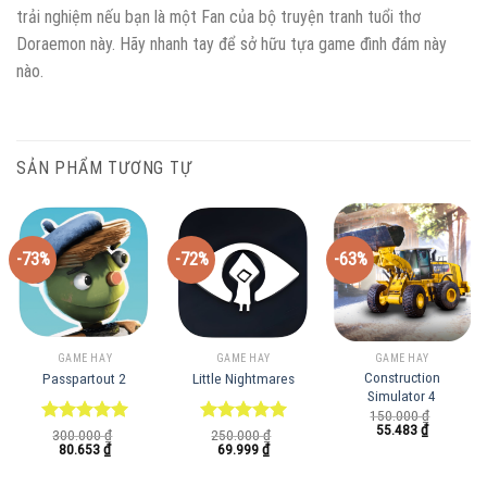
trải nghiệm nếu bạn là một Fan của bộ truyện tranh tuổi thơ
Doraemon này. Hãy nhanh tay để sở hữu tựa game đình đám này
nào.
SẢN PHẨM TƯƠNG TỰ
-73%
-72%
-63%
GAME HAY
GAME HAY
GAME HAY
Construction
Passpartout 2
Little Nightmares
Simulator 4
150.000
₫
Giá
Giá
55.483
₫
Được xếp
300.000
₫
Được xếp
250.000
₫
gốc
hiện
Giá
Giá
Giá
Giá
80.653
₫
69.999
₫
hạng
5.00
hạng
5.00
là:
tại
gốc
hiện
gốc
hiện
5 sao
5 sao
150.000 ₫.
là:
là:
tại
là:
tại
55.483 ₫.