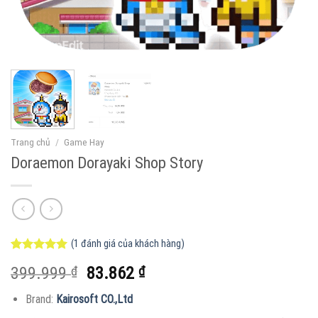
Trang chủ
/
Game Hay
Doraemon Dorayaki Shop Story
(
1
đánh giá của khách hàng)
5.00
1
trên 5
Giá
Giá
399.999
₫
83.862
₫
dựa trên
đánh giá
gốc
hiện
Brand:
Kairosoft CO.,Ltd
là:
tại