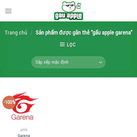
Skip
to
content
Trang chủ
/
Sản phẩm được gắn thẻ “gấu apple garena”
LỌC
-100%
APPS
Garena