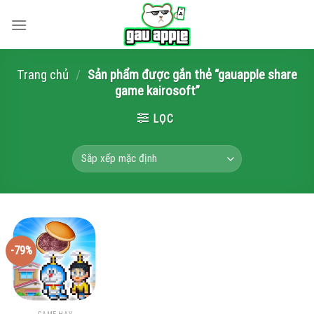
Skip
to
content
Trang chủ
/
Sản phẩm được gắn thẻ “gauapple share
game kairosoft”
LỌC
-79%