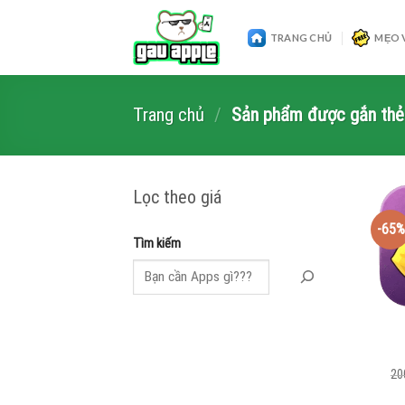
Skip
to
TRANG CHỦ
MẸO 
content
Trang chủ
/
Sản phẩm được gắn thẻ 
Lọc theo giá
-65%
Tìm kiếm
20