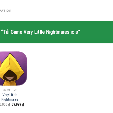
VẶT IOS
“Tải Game Very Little Nightmares iois”
GAME HAY
Very Little
Nightmares
Giá
Giá
0.000
₫
69.999
₫
gốc
hiện
là:
tại