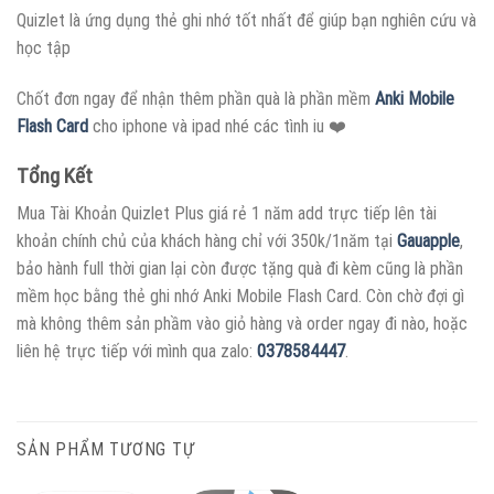
Quizlet là ứng dụng thẻ ghi nhớ tốt nhất để giúp bạn nghiên cứu và
học tập
Chốt đơn ngay để nhận thêm phần quà là phần mềm
Anki Mobile
Flash Card
cho iphone và ipad nhé các tình iu ❤️
Tổng Kết
Mua Tài Khoản Quizlet Plus giá rẻ 1 năm add trực tiếp lên tài
khoản chính chủ của khách hàng chỉ với 350k/1năm tại
Gauapple
,
bảo hành full thời gian lại còn được tặng quà đi kèm cũng là phần
mềm học bằng thẻ ghi nhớ Anki Mobile Flash Card. Còn chờ đợi gì
mà không thêm sản phầm vào giỏ hàng và order ngay đi nào, hoặc
liên hệ trực tiếp với mình qua zalo:
0378584447
.
SẢN PHẨM TƯƠNG TỰ