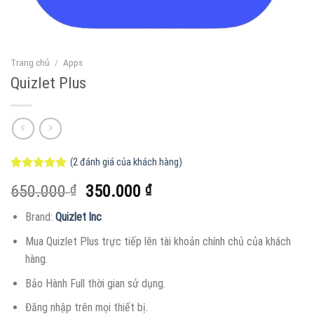
Trang chủ
/
Apps
Quizlet Plus
(
2
đánh giá của khách hàng)
5.00
2
trên 5
Giá
Giá
650.000
₫
350.000
₫
dựa trên
đánh giá
gốc
hiện
Brand:
Quizlet lnc
là:
tại
650.000 ₫.
là:
Mua Quizlet Plus trực tiếp lên tài khoản chính chủ của khách
350.000 ₫.
hàng.
Bảo Hành Full thời gian sử dụng.
Đăng nhập trên mọi thiết bị.