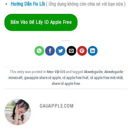
Hướng Dẫn Fix Lỗi
( Ứng dụng không còn chia sẻ với bạn nữa )
Bấm Vào Để Lấy ID Apple Free
This entry was posted in
Mẹo Vặt iOS
and tagged
Akwebguide
,
Akwebguide
minecraft
,
gauapple share id apple
,
id apple free fnaf
,
id apple free mới nhất
,
share id apple free
.
GAUAPPLE.COM