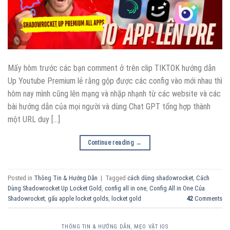
Mấy hôm trước các bạn comment ở trên clip TIKTOK hướng dẫn
Up Youtube Premium lẻ rằng gộp được các config vào mới nhau thì
hôm nay mình cũng lên mạng và nhặp nhạnh từ các website và các
bài hướng dẫn của mọi người và dùng Chat GPT tổng hợp thành
một URL duy […]
Continue reading
→
Posted in
Thông Tin & Hướng Dẫn
|
Tagged
cách dùng shadowrocket
,
Cách
Dùng Shadowrocket Up Locket Gold
,
config all in one
,
Config All in One Của
Shadowrocket
,
gấu apple locket golds
,
locket gold
42
Comments
THÔNG TIN & HƯỚNG DẪN
,
MẸO VẶT IOS