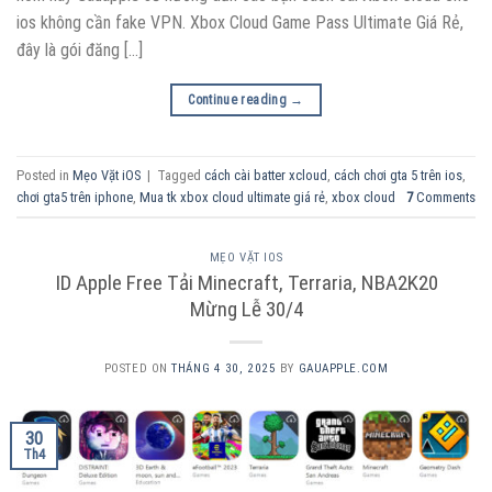
ios không cần fake VPN. Xbox Cloud Game Pass Ultimate Giá Rẻ,
đây là gói đăng […]
Continue reading
→
Posted in
Mẹo Vặt iOS
|
Tagged
cách cài batter xcloud
,
cách chơi gta 5 trên ios
,
chơi gta5 trên iphone
,
Mua tk xbox cloud ultimate giá rẻ
,
xbox cloud
7
Comments
MẸO VẶT IOS
ID Apple Free Tải Minecraft, Terraria, NBA2K20
Mừng Lễ 30/4
POSTED ON
THÁNG 4 30, 2025
BY
GAUAPPLE.COM
30
Th4