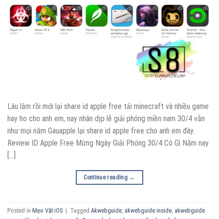
Lâu lắm rồi mới lại share id apple free tải minecraft và nhiều game
hay ho cho anh em, nay nhân dịp lễ giải phóng miền nam 30/4 vẫn
như mọi năm Gauapple lại share id apple free cho anh em đây.
Review ID Apple Free Mừng Ngày Giải Phóng 30/4 Có Gì Năm nay
[…]
Continue reading
→
Posted in
Mẹo Vặt iOS
|
Tagged
Akwebguide
,
akwebguide inside
,
akwebguide