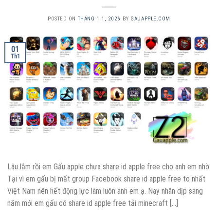
POSTED ON
THÁNG 1 1, 2026
BY
GAUAPPLE.COM
01
Th1
Lâu lắm rồi em Gấu apple chưa share id apple free cho anh em nhờ.
Tại vì em gấu bị mất group Facebook share id apple free to nhất
Việt Nam nên hết động lực làm luôn anh em ạ. Nay nhân dịp sang
năm mới em gấu có share id apple free tải minecraft […]