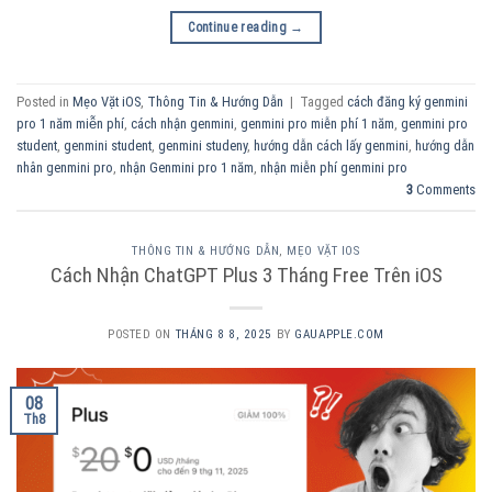
Continue reading
→
Posted in
Mẹo Vặt iOS
,
Thông Tin & Hướng Dẫn
|
Tagged
cách đăng ký genmini
pro 1 năm miễn phí
,
cách nhận genmini
,
genmini pro miễn phí 1 năm
,
genmini pro
student
,
genmini student
,
genmini studeny
,
hướng dẫn cách lấy genmini
,
hướng dẫn
nhân genmini pro
,
nhận Genmini pro 1 năm
,
nhận miễn phí genmini pro
3
Comments
THÔNG TIN & HƯỚNG DẪN
,
MẸO VẶT IOS
Cách Nhận ChatGPT Plus 3 Tháng Free Trên iOS
POSTED ON
THÁNG 8 8, 2025
BY
GAUAPPLE.COM
08
Th8