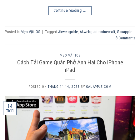
Continue reading
→
Posted in
Mẹo Vặt iOS
|
Tagged
Akwebguide
,
Akwebguide minecraft
,
Gauapple
3
Comments
MẸO VẶT IOS
Cách Tải Game Quán Phở Anh Hai Cho iPhone
iPad
POSTED ON
THÁNG 11 14, 2025
BY
GAUAPPLE.COM
14
Th11