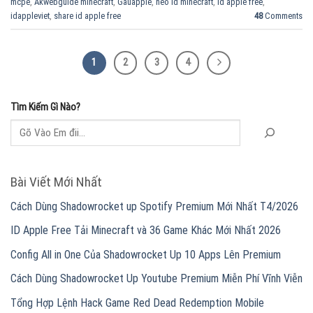
mcpe
,
Akwebguide minecraft
,
Gauapple
,
heo id minecraft
,
id apple free
,
idappleviet
,
share id apple free
48
Comments
1
2
3
4
Tìm Kiếm Gì Nào?
Bài Viết Mới Nhất
Cách Dùng Shadowrocket up Spotify Premium Mới Nhất T4/2026
ID Apple Free Tải Minecraft và 36 Game Khác Mới Nhất 2026
Config All in One Của Shadowrocket Up 10 Apps Lên Premium
Cách Dùng Shadowrocket Up Youtube Premium Miễn Phí Vĩnh Viễn
Tổng Hợp Lệnh Hack Game Red Dead Redemption Mobile