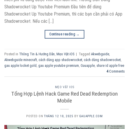
Shadowrocket Up Youtube Premium Đầu tiên để dùng
Shadowrocket Up Youtube Premium, thì các bạn cần phải có App
Shadowrocket. Nếu các […]
Continue reading
→
Posted in
Thông Tin & Hướng Dẫn
,
Mẹo Vặt iOS
|
Tagged
Akwebguide
,
Akwebguide minecraft
,
cách dùng app shadowrocket
,
cách dùng shadowrocket
,
gau apple locket gold
,
gau apple youtube premium
,
Gauapple
,
share id apple free
4
Comments
MẸO VẶT IOS
Tổng Hợp Lệnh Hack Game Red Dead Redemption
Mobile
POSTED ON
THÁNG 12 10, 2025
BY
GAUAPPLE.COM