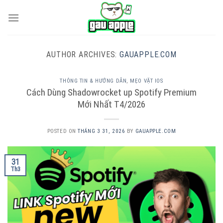
Skip
to
content
AUTHOR ARCHIVES:
GAUAPPLE.COM
THÔNG TIN & HƯỚNG DẪN
,
MẸO VẶT IOS
Cách Dùng Shadowrocket up Spotify Premium
Mới Nhất T4/2026
POSTED ON
THÁNG 3 31, 2026
BY
GAUAPPLE.COM
31
Th3