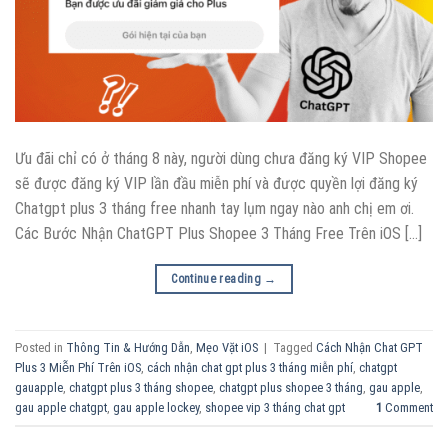
Ưu đãi chỉ có ở tháng 8 này, người dùng chưa đăng ký VIP Shopee
sẽ được đăng ký VIP lần đầu miễn phí và được quyền lợi đăng ký
Chatgpt plus 3 tháng free nhanh tay lụm ngay nào anh chị em ơi.
Các Bước Nhận ChatGPT Plus Shopee 3 Tháng Free Trên iOS […]
Continue reading
→
Posted in
Thông Tin & Hướng Dẫn
,
Mẹo Vặt iOS
|
Tagged
Cách Nhận Chat GPT
Plus 3 Miễn Phí Trên iOS
,
cách nhận chat gpt plus 3 tháng miễn phí
,
chatgpt
gauapple
,
chatgpt plus 3 tháng shopee
,
chatgpt plus shopee 3 tháng
,
gau apple
,
gau apple chatgpt
,
gau apple lockey
,
shopee vip 3 tháng chat gpt
1
Comment