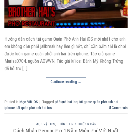
Hướng dẫn cách tải game Quán Phở Anh Hai iOS mới nhất cho anh
em không cần phải jailbreak hay làm gì hết, chỉ cần bấm tải là chơi
được luôn game quán phởi anh hai trên iphone. Tác giả game
Marisa0704, nguồn AOWVN, Tác giả kí ios: Bánh Mỳ Không Trứng
đã hỗ trợ […]
Continue reading
→
Posted in
Mẹo Vặt iOS
|
Tagged
phở ạnh hai ios
,
tải game quán phở anh hai
iphone
,
tải quán phở anh hai ios
5
Comments
MẸO VẶT IOS
,
THÔNG TIN & HƯỚNG DẪN
Cách Nhận Gemini Pro 1 Năm Miễn Phí Mới Nhất