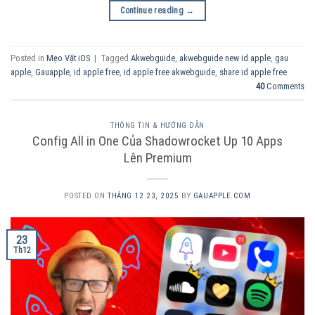
Continue reading
→
Posted in
Mẹo Vặt iOS
|
Tagged
Akwebguide
,
akwebguide new id apple
,
gau
apple
,
Gauapple
,
id apple free
,
id apple free akwebguide
,
share id apple free
40
Comments
THÔNG TIN & HƯỚNG DẪN
Config All in One Của Shadowrocket Up 10 Apps
Lên Premium
POSTED ON
THÁNG 12 23, 2025
BY
GAUAPPLE.COM
23
Th12