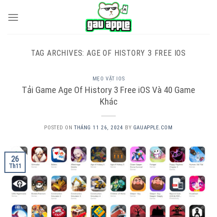
Skip
to
content
TAG ARCHIVES:
AGE OF HISTORY 3 FREE IOS
MẸO VẶT IOS
Tải Game Age Of History 3 Free iOS Và 40 Game
Khác
POSTED ON
THÁNG 11 26, 2024
BY
GAUAPPLE.COM
26
Th11