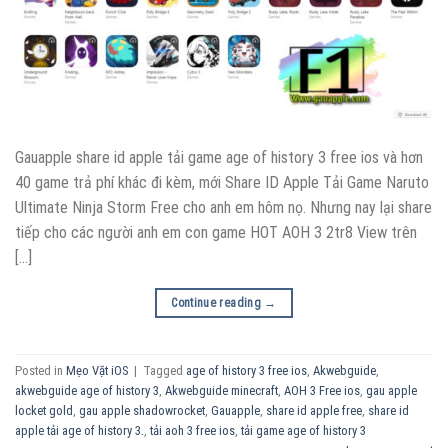
Gauapple share id apple tải game age of history 3 free ios và hơn
40 game trả phí khác đi kèm, mới Share ID Apple Tải Game Naruto
Ultimate Ninja Storm Free cho anh em hôm nọ. Nhưng nay lại share
tiếp cho các người anh em con game HOT AOH 3 2tr8 View trên
[…]
Continue reading
→
Posted in
Mẹo Vặt iOS
|
Tagged
age of history 3 free ios
,
Akwebguide
,
akwebguide age of history 3
,
Akwebguide minecraft
,
AOH 3 Free ios
,
gau apple
locket gold
,
gau apple shadowrocket
,
Gauapple
,
share id apple free
,
share id
apple tải age of history 3.
,
tải aoh 3 free ios
,
tải game age of history 3