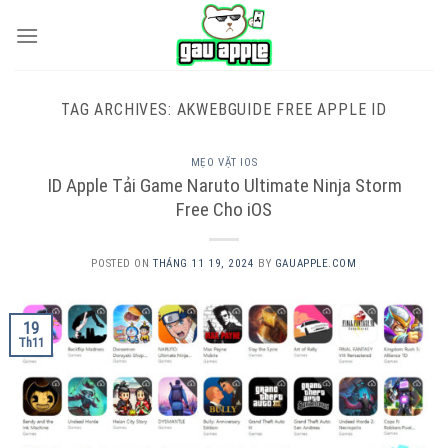
Skip
to
content
TAG ARCHIVES:
AKWEBGUIDE FREE APPLE ID
MẸO VẶT IOS
ID Apple Tải Game Naruto Ultimate Ninja Storm
Free Cho iOS
POSTED ON
THÁNG 11 19, 2024
BY
GAUAPPLE.COM
19
Th11