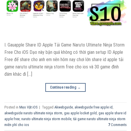
I. Gauapple Share ID Apple Tải Game Naruto Ultimate Ninja Storm
Free Cho iOS Dạo này bận quá không có thời gian setup ID Apple
Free để share cho anh em nên hôm nay chơi lớn share id apple tải
game naruto ultimate ninja storm free cho ios và 30 game đình
đám khác đi […]
Continue reading
→
Posted in
Mẹo Vặt iOS
|
Tagged
Akwebguide
,
akwebguide free apple id
,
akwebguide naruto ultimate ninja storm
,
gau apple locket gold
,
gau apple share id
apple free
,
naruto ultimate ninja storm mobile
,
tải game naruto ultimate ninja storm
miễn phí cho ios
7
Comments