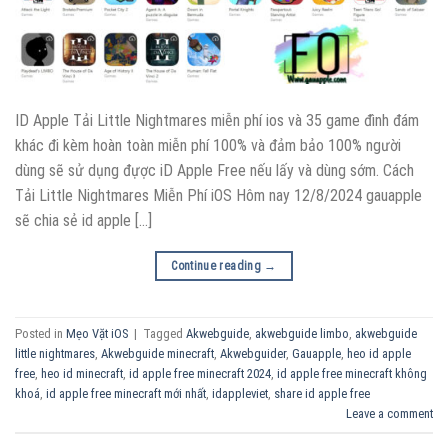
ID Apple Tải Little Nightmares miễn phí ios và 35 game đình đám
khác đi kèm hoàn toàn miễn phí 100% và đảm bảo 100% người
dùng sẽ sử dụng đựợc iD Apple Free nếu lấy và dùng sớm. Cách
Tải Little Nightmares Miễn Phí iOS Hôm nay 12/8/2024 gauapple
sẽ chia sẻ id apple […]
Continue reading
→
Posted in
Mẹo Vặt iOS
|
Tagged
Akwebguide
,
akwebguide limbo
,
akwebguide
little nightmares
,
Akwebguide minecraft
,
Akwebguider
,
Gauapple
,
heo id apple
free
,
heo id minecraft
,
id apple free minecraft 2024
,
id apple free minecraft không
khoá
,
id apple free minecraft mới nhất
,
idappleviet
,
share id apple free
Leave a comment