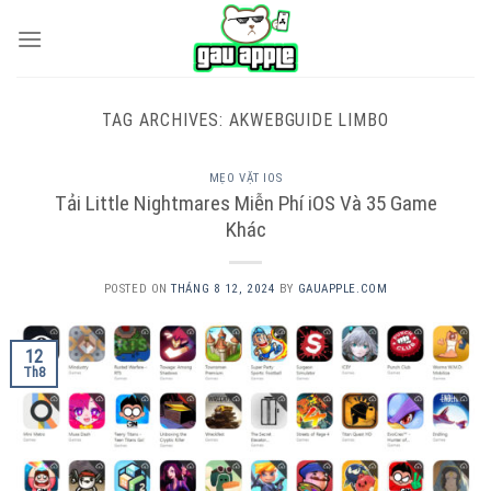
Skip
to
content
TAG ARCHIVES:
AKWEBGUIDE LIMBO
MẸO VẶT IOS
Tải Little Nightmares Miễn Phí iOS Và 35 Game
Khác
POSTED ON
THÁNG 8 12, 2024
BY
GAUAPPLE.COM
12
Th8