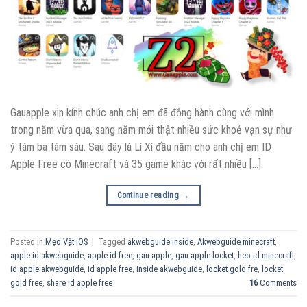
Gauapple xin kính chúc anh chị em đã đồng hành cùng với mình
trong năm vừa qua, sang năm mới thật nhiều sức khoẻ vạn sự như
ý tám ba tám sáu. Sau đây là Lì Xì đầu năm cho anh chị em ID
Apple Free có Minecraft và 35 game khác với rất nhiều […]
Continue reading
→
Posted in
Mẹo Vặt iOS
|
Tagged
akwebguide inside
,
Akwebguide minecraft
,
apple id akwebguide
,
apple id free
,
gau apple
,
gau apple locket
,
heo id minecraft
,
id apple akwebguide
,
id apple free
,
inside akwebguide
,
locket gold fre
,
locket
gold free
,
share id apple free
16
Comments