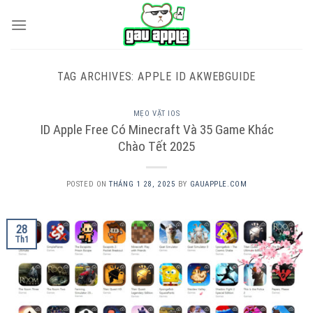
Skip
to
content
TAG ARCHIVES:
APPLE ID AKWEBGUIDE
MẸO VẶT IOS
ID Apple Free Có Minecraft Và 35 Game Khác
Chào Tết 2025
POSTED ON
THÁNG 1 28, 2025
BY
GAUAPPLE.COM
28
Th1