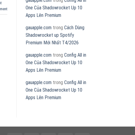
gauapple.com
trong
Config All in
t
One Của Shadowrocket Up 10
mment
Apps Lên Premium
gauapple.com
trong
Cách Dùng
Shadowrocket up Spotify
Premium Mới Nhất T4/2026
gauapple.com
trong
Config All in
One Của Shadowrocket Up 10
Apps Lên Premium
gauapple.com
trong
Config All in
One Của Shadowrocket Up 10
Apps Lên Premium