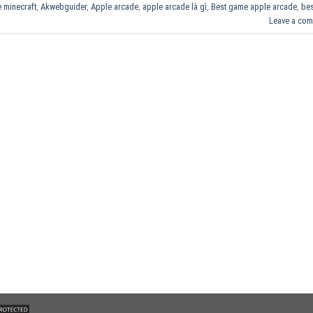
 minecraft
,
Akwebguider
,
Apple arcade
,
apple arcade là gì
,
Best game apple arcade
,
bes
Leave a co