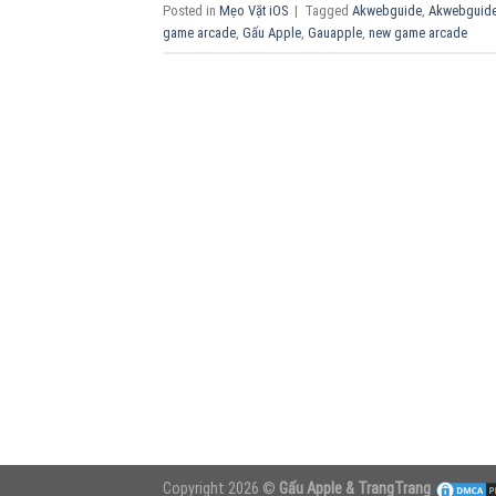
Posted in
Mẹo Vặt iOS
|
Tagged
Akwebguide
,
Akwebguide
game arcade
,
Gấu Apple
,
Gauapple
,
new game arcade
Copyright 2026 ©
Gấu Apple & TrangTrang