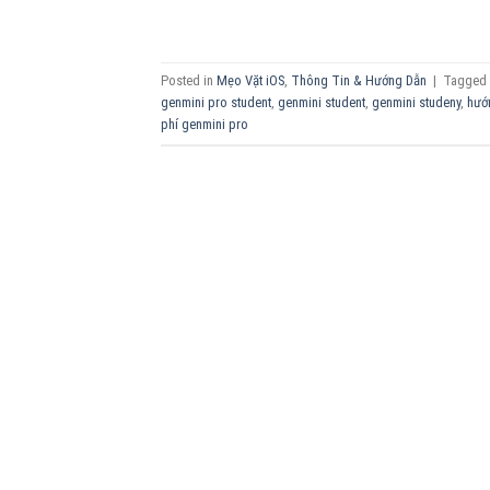
Posted in
Mẹo Vặt iOS
,
Thông Tin & Hướng Dẫn
|
Tagged
genmini pro student
,
genmini student
,
genmini studeny
,
hướ
phí genmini pro