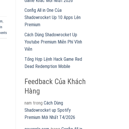
Game Khác Mới Nhất 2026
Config All in One Của
Shadowrocket Up 10 Apps Lên
ăm
,
Premium
ễn
ents
Cách Dùng Shadowrocket Up
Youtube Premium Miễn Phí Vĩnh
Viễn
Tổng Hợp Lệnh Hack Game Red
Dead Redemption Mobile
Feedback Của Khách
Hàng
nam
trong
Cách Dùng
Shadowrocket up Spotify
Premium Mới Nhất T4/2026