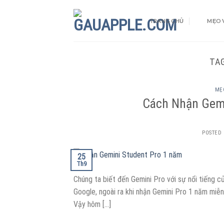
Skip
to
TRANG CHỦ
MẸO 
content
TA
MẸO
Cách Nhận Gemi
POSTED
25
Th9
Chúng ta biết đến Gemini Pro với sự nổi tiếng c
Google, ngoài ra khi nhận Gemini Pro 1 năm miễ
Vậy hôm […]