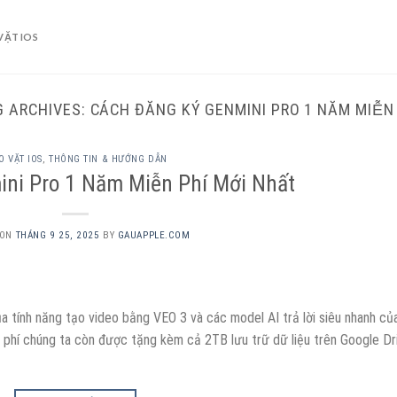
VẶT IOS
G ARCHIVES:
CÁCH ĐĂNG KÝ GENMINI PRO 1 NĂM MIỄN 
 VẶT IOS
,
THÔNG TIN & HƯỚNG DẪN
ni Pro 1 Năm Miễn Phí Mới Nhất
 ON
THÁNG 9 25, 2025
BY
GAUAPPLE.COM
ủa tính năng tạo video bằng VEO 3 và các model AI trả lời siêu nhanh củ
n phí chúng ta còn được tặng kèm cả 2TB lưu trữ dữ liệu trên Google Dr