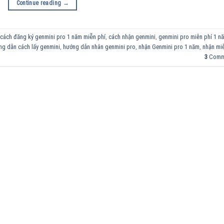
Continue reading
→
cách đăng ký genmini pro 1 năm miễn phí
,
cách nhận genmini
,
genmini pro miễn phí 1 n
ng dẫn cách lấy genmini
,
hướng dẫn nhân genmini pro
,
nhận Genmini pro 1 năm
,
nhận mi
3
Comm