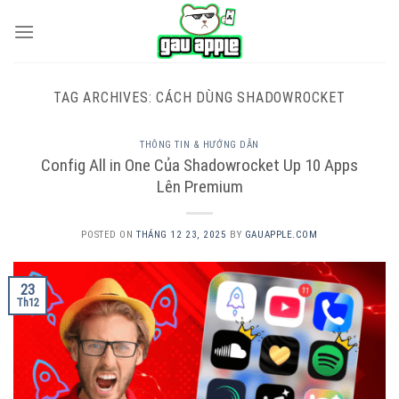
Skip
to
content
TAG ARCHIVES:
CÁCH DÙNG SHADOWROCKET
THÔNG TIN & HƯỚNG DẪN
Config All in One Của Shadowrocket Up 10 Apps
Lên Premium
POSTED ON
THÁNG 12 23, 2025
BY
GAUAPPLE.COM
23
Th12