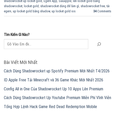
shadowrocket up locket gold
,
Egern App
,
Gauapple
,
lên locket gold bằng
shadowrocket
,
locket gold
,
shadowrocket dùng để làm gì
,
shadowrocket free
,
tải
egern
,
up locket gold bằng shadow
,
up locket gold ios
34
Comments
Tìm Kiếm Gì Nào?
Bài Viết Mới Nhất
Cách Dùng Shadowrocket up Spotify Premium Mới Nhất T4/2026
ID Apple Free Tải Minecraft và 36 Game Khác Mới Nhất 2026
Config All in One Của Shadowrocket Up 10 Apps Lên Premium
Cách Dùng Shadowrocket Up Youtube Premium Miễn Phí Vĩnh Viễn
Tổng Hợp Lệnh Hack Game Red Dead Redemption Mobile