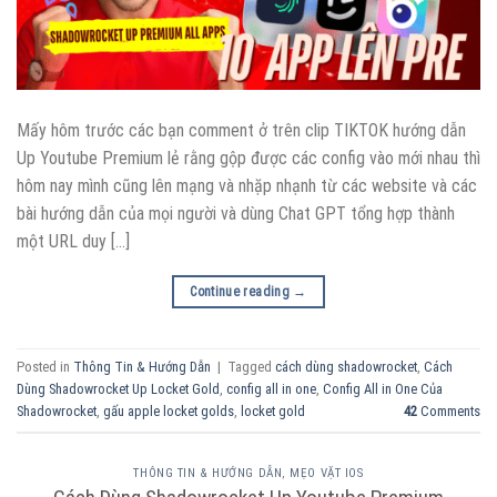
Mấy hôm trước các bạn comment ở trên clip TIKTOK hướng dẫn
Up Youtube Premium lẻ rằng gộp được các config vào mới nhau thì
hôm nay mình cũng lên mạng và nhặp nhạnh từ các website và các
bài hướng dẫn của mọi người và dùng Chat GPT tổng hợp thành
một URL duy […]
Continue reading
→
Posted in
Thông Tin & Hướng Dẫn
|
Tagged
cách dùng shadowrocket
,
Cách
Dùng Shadowrocket Up Locket Gold
,
config all in one
,
Config All in One Của
Shadowrocket
,
gấu apple locket golds
,
locket gold
42
Comments
THÔNG TIN & HƯỚNG DẪN
,
MẸO VẶT IOS