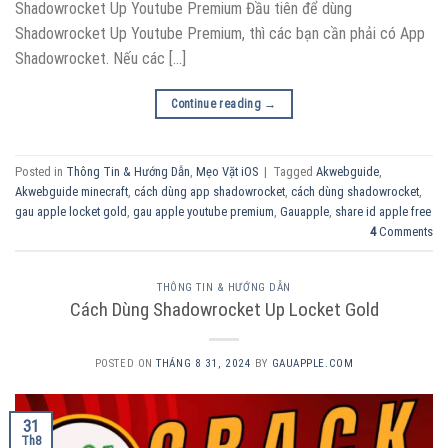
Shadowrocket Up Youtube Premium Đầu tiên để dùng
Shadowrocket Up Youtube Premium, thì các bạn cần phải có App
Shadowrocket. Nếu các […]
Continue reading
→
Posted in
Thông Tin & Hướng Dẫn
,
Mẹo Vặt iOS
|
Tagged
Akwebguide
,
Akwebguide minecraft
,
cách dùng app shadowrocket
,
cách dùng shadowrocket
,
gau apple locket gold
,
gau apple youtube premium
,
Gauapple
,
share id apple free
4
Comments
THÔNG TIN & HƯỚNG DẪN
Cách Dùng Shadowrocket Up Locket Gold
POSTED ON
THÁNG 8 31, 2024
BY
GAUAPPLE.COM
31
Th8