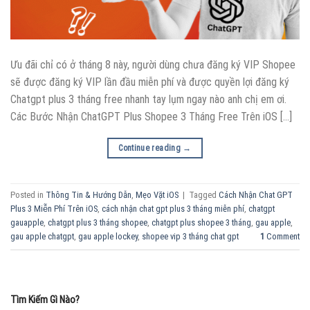
Ưu đãi chỉ có ở tháng 8 này, người dùng chưa đăng ký VIP Shopee
sẽ được đăng ký VIP lần đầu miễn phí và được quyền lợi đăng ký
Chatgpt plus 3 tháng free nhanh tay lụm ngay nào anh chị em ơi.
Các Bước Nhận ChatGPT Plus Shopee 3 Tháng Free Trên iOS […]
Continue reading
→
Posted in
Thông Tin & Hướng Dẫn
,
Mẹo Vặt iOS
|
Tagged
Cách Nhận Chat GPT
Plus 3 Miễn Phí Trên iOS
,
cách nhận chat gpt plus 3 tháng miễn phí
,
chatgpt
gauapple
,
chatgpt plus 3 tháng shopee
,
chatgpt plus shopee 3 tháng
,
gau apple
,
gau apple chatgpt
,
gau apple lockey
,
shopee vip 3 tháng chat gpt
1
Comment
Tìm Kiếm Gì Nào?