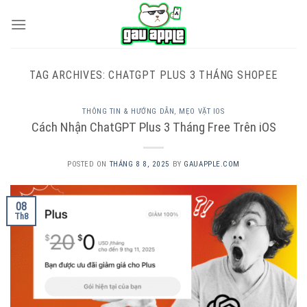
Skip
to
content
TAG ARCHIVES:
CHATGPT PLUS 3 THÁNG SHOPEE
THÔNG TIN & HƯỚNG DẪN
,
MẸO VẶT IOS
Cách Nhận ChatGPT Plus 3 Tháng Free Trên iOS
POSTED ON
THÁNG 8 8, 2025
BY
GAUAPPLE.COM
08
Th8