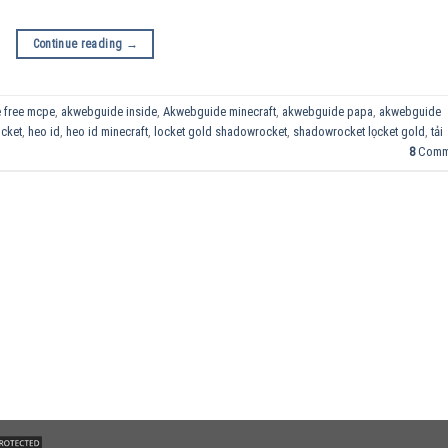
Continue reading
→
 free mcpe
,
akwebguide inside
,
Akwebguide minecraft
,
akwebguide papa
,
akwebguide
cket
,
heo id
,
heo id minecraft
,
locket gold shadowrocket
,
shadowrocket lọcket gold
,
tải
8
Comm