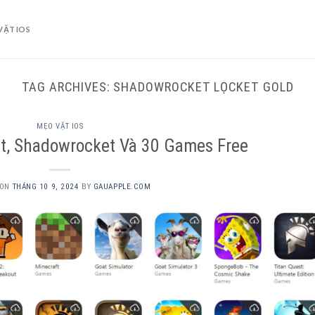
VẶT IOS
TAG ARCHIVES:
SHADOWROCKET LỌCKET GOLD
MẸO VẶT IOS
ft, Shadowrocket Và 30 Games Free
 ON
THÁNG 10 9, 2024
BY
GAUAPPLE.COM