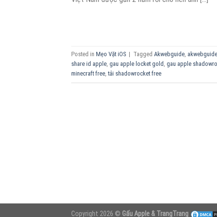
Posted in
Mẹo Vặt iOS
|
Tagged
Akwebguide
,
akwebguide
share id apple
,
gau apple locket gold
,
gau apple shadowro
minecraft free
,
tải shadowrocket free
Copyright 2026 ©
Gấu Apple & TrangTrang