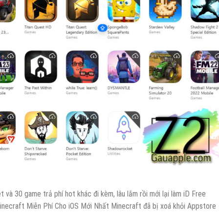
 và 30 game trả phí hot khác đi kèm, lâu lắm rồi mới lại làm iD Free
inecraft Miễn Phí Cho iOS Mới Nhất Minecraft đã bị xoá khỏi Appstore