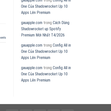
gauapple.com
trong
Config All in
One Của Shadowrocket Up 10
Apps Lên Premium
gauapple.com
trong
Cách Dùng
Shadowrocket up Spotify
Premium Mới Nhất T4/2026
ents
gauapple.com
trong
Config All in
One Của Shadowrocket Up 10
Apps Lên Premium
gauapple.com
trong
Config All in
One Của Shadowrocket Up 10
Apps Lên Premium