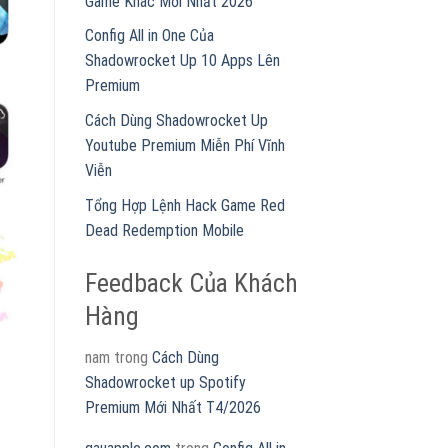
Game Khác Mới Nhất 2026
Config All in One Của
Shadowrocket Up 10 Apps Lên
Premium
Cách Dùng Shadowrocket Up
Youtube Premium Miễn Phí Vĩnh
Viễn
Tổng Hợp Lệnh Hack Game Red
Dead Redemption Mobile
Feedback Của Khách
Hàng
nam
trong
Cách Dùng
Shadowrocket up Spotify
Premium Mới Nhất T4/2026