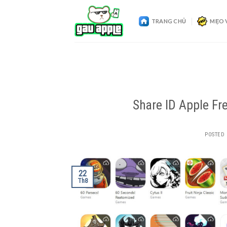
Skip
to
TRANG CHỦ
MẸO 
content
Share ID Apple Fr
POSTED
22
Th8