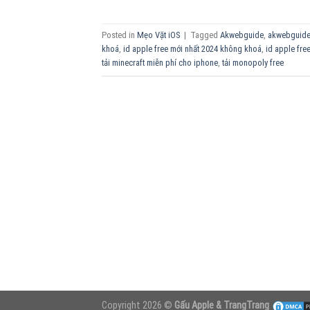
Posted in
Mẹo Vặt iOS
|
Tagged
Akwebguide
,
akwebguide
khoá
,
id apple free mới nhất 2024 không khoá
,
id apple free
tải minecraft miễn phí cho iphone
,
tải monopoly free
Copyright 2026 ©
Gấu Apple & TrangTrang