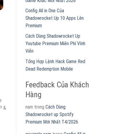
Game Khác Mới Nhất 2026
Config All in One Của
Shadowrocket Up 10 Apps Lên
Premium
Cách Dùng Shadowrocket Up
Youtube Premium Miễn Phí Vĩnh
Viễn
Tổng Hợp Lệnh Hack Game Red
Dead Redemption Mobile
Feedback Của Khách
Hàng
e
nam
trong
Cách Dùng
P &
Shadowrocket up Spotify
Premium Mới Nhất T4/2026