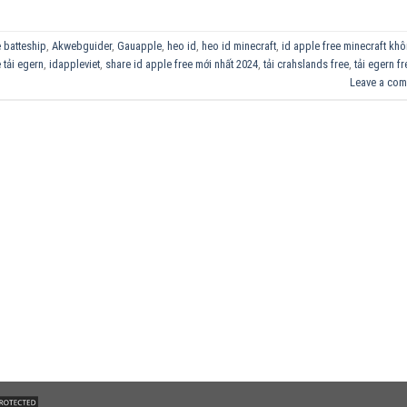
 batteship
,
Akwebguider
,
Gauapple
,
heo id
,
heo id minecraft
,
id apple free minecraft kh
 tải egern
,
idappleviet
,
share id apple free mới nhất 2024
,
tải crahslands free
,
tải egern fr
Leave a co