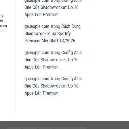
gauapple.com
trong
Config All in
One Của Shadowrocket Up 10
Apps Lên Premium
ông
ee
,
gauapple.com
trong
Cách Dùng
mment
Shadowrocket up Spotify
Premium Mới Nhất T4/2026
gauapple.com
trong
Config All in
One Của Shadowrocket Up 10
Apps Lên Premium
gauapple.com
trong
Config All in
One Của Shadowrocket Up 10
Apps Lên Premium