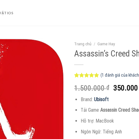
VẶT IOS
Trang chủ
/
Game Hay
Assassin’s Creed 
(
1
đánh giá của khách
5.00
1
trên 5
Giá
1.500.000
₫
350.00
dựa trên
đánh giá
gốc
Brand:
Ubisoft
là:
1.500.00
Tải Game
Assassin Creed S
Hỗ trợ: MacBook
Ngôn Ngữ: Tiếng Anh