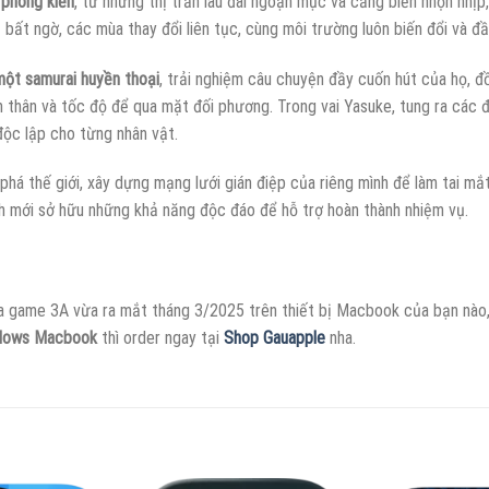
 phong kiến
, từ những thị trấn lâu đài ngoạn mục và cảng biển nhộn nhịp
ết bất ngờ, các mùa thay đổi liên tục, cùng môi trường luôn biến đổi và đ
một samurai huyền thoại
, trải nghiệm câu chuyện đầy cuốn hút của họ, đ
 thân và tốc độ để qua mặt đối phương. Trong vai Yasuke, tung ra các đ
độc lập cho từng nhân vật.
phá thế giới, xây dựng mạng lưới gián điệp của riêng mình để làm tai mắ
h mới sở hữu những khả năng độc đáo để hỗ trợ hoàn thành nhiệm vụ.
a game 3A vừa ra mắt tháng 3/2025 trên thiết bị Macbook của bạn nào, 
adows Macbook
thì order ngay tại
Shop Gauapple
nha.