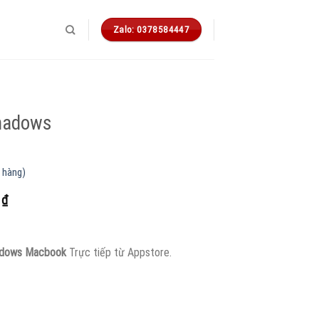
Zalo: 0378584447
Shadows
 hàng)
Giá
0
₫
hiện
tại
0 ₫.
là:
hadows Macbook
Trực tiếp từ Appstore.
350.000 ₫.