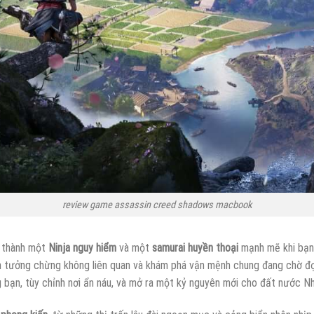
review game assassin creed shadows macbook
n thành một
Ninja nguy hiểm
và một
samurai huyền thoại
mạnh mẽ khi bạn 
inh tưởng chừng không liên quan và khám phá vận mệnh chung đang chờ đ
ng bạn, tùy chỉnh nơi ẩn náu, và mở ra một kỷ nguyên mới cho đất nước N