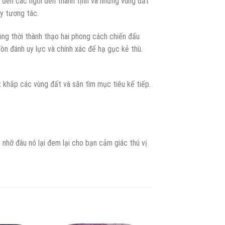
, đến các ngôi đền thanh tịnh và những vùng đất
ầy tương tác.
ồng thời thành thạo hai phong cách chiến đấu
òn đánh uy lực và chính xác để hạ gục kẻ thù.
t khắp các vùng đất và săn tìm mục tiêu kế tiếp.
nhỡ đâu nó lại đem lại cho bạn cảm giác thú vị