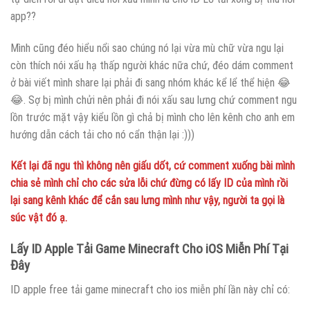
app??
Mình cũng đéo hiểu nổi sao chúng nó lại vừa mù chữ vừa ngu lại
còn thích nói xấu hạ thấp người khác nữa chứ, đéo dám comment
ở bài viết mình share lại phải đi sang nhóm khác kể lể thể hiện 😂
😂. Sợ bị mình chửi nên phải đi nói xấu sau lưng chứ comment ngu
lồn trước mặt vậy kiểu lồn gì chả bị mình cho lên kênh cho anh em
hướng dẫn cách tải cho nó cẩn thận lại :)))
Kết lại đã ngu thì không nên giấu dốt, cứ comment xuống bài mình
chia sẻ mình chỉ cho các sửa lỗi chứ đừng có lấy ID của mình rồi
lại sang kênh khác để cắn sau lưng mình như vậy, người ta gọi là
súc vật đó ạ.
Lấy ID Apple Tải Game Minecraft Cho iOS Miễn Phí Tại
Đây
ID apple free tải game minecraft cho ios miễn phí lần này chỉ có: