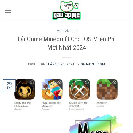
Skip
to
content
MẸO VẶT IOS
Tải Game Minecraft Cho iOS Miễn Phí
Mới Nhất 2024
POSTED ON
THÁNG 8 29, 2024
BY
GAUAPPLE.COM
29
Th8