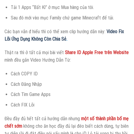
Tải 1 Apps “Bất Kì” ở mục Mua hàng của tôi.
Sau đó mới vào mục Family chứ game Minecraft để tải.
Các bạn vẫn đ hiểu thì có thể xem clip hướng dẫn này:
Video Fix
Lỗi Ứng Dụng Không Còn Chia Sẻ
.
Thật ra thì ở tất cả mọi bài viết
Share ID Apple Free trên Website
mình đều gắn Video Hướng Dẫn Từ:
Cách COPY ID
Cách Đăng Nhập
Cách Tìm Game Apps
Cách FIX Lỗi
Đều đầy đủ hết tất cả hướng dẫn nhưng
một số thành phần bố mẹ
chết sớm
không cho ăn học đầy đủ lại đéo biết cách dùng, tự biên
tự diễn rồi đi đặt điều nói xấu mình là cho iD Lỏ tải xong bị thu hồi