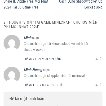
Share ID Apple Free Mới Nhất
Cách Dùng Shadowrocket Up
2024 Tải 30 Game Free
Locket Gold
2 THOUGHTS ON “
TẢI GAME MINECRAFT CHO IOS MIỄN
PHÍ MỚI NHẤT 2024
”
Minh
says:
Cho mình mượn tài khoản icloud với mình tải
shadowrocket
THÁNG 9 6, 2024 AT 4:21 SÁNG
TRẢ LỜI
Minh Hoàng
says:
Cho mình mượn id apple mình tải minecraft
THÁNG 11 6, 2024 AT 1:21 CHIỀU
TRẢ LỜI
Để lại một bình luận