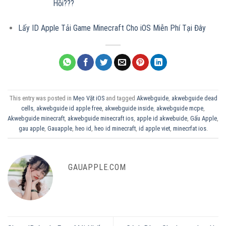
Hồi???
Lấy ID Apple Tải Game Minecraft Cho iOS Miễn Phí Tại Đây
This entry was posted in
Mẹo Vặt iOS
and tagged
Akwebguide
,
akwebguide dead
cells
,
akwebguide id apple free
,
akwebguide inside
,
akwebguide mcpe
,
Akwebguide minecraft
,
akwebguide minecraft ios
,
apple id akwebuide
,
Gấu Apple
,
gau apple
,
Gauapple
,
heo id
,
heo id minecraft
,
id apple viet
,
minecrfat ios
.
GAUAPPLE.COM