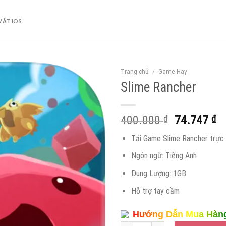
VẶT IOS
Trang chủ
/
Game Hay
Slime Rancher
Giá
Gi
400.000
₫
74.747
₫
gốc
hi
Tải Game Slime Rancher trực 
là:
tạ
400.000 ₫
là
Ngôn ngữ: Tiếng Anh
74
Dung Lượng: 1GB
Hỗ trợ tay cầm
Hướng Dẫn Mua Hàn