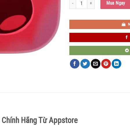
Slime Rancher số lượng
Mua Ngay
N
S Chính Hãng Từ Appstore