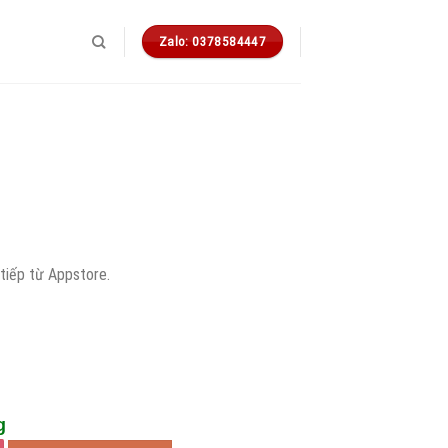
Zalo: 0378584447
á
ện
tiếp từ Appstore.
i
.
:
.747 ₫.
g