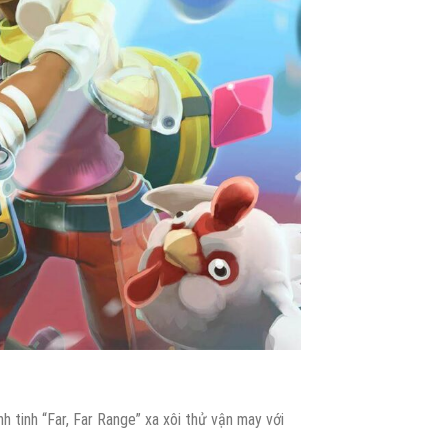
 tinh “Far, Far Range” xa xôi thử vận may với