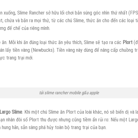
ên xuống, Slime Rancher sở hữu lối chơi bắn súng góc nhìn thứ nhất (FP
, chứa và bắn ra mọi thứ, từ các chú Slime, thức ăn cho đến các loại t
ng đế chế của riêng mình.
ăn. Mỗi khi ăn đúng loại thức ăn yêu thích, Slime sẽ tạo ra các
Plort
(đó
bán lấy tiền vàng (Newbucks). Tiền vàng này dùng để nâng cấp chuồng tr
c trang trại mới.
tải slime rancher mobile gấu apple
Largo Slime
. Khi một chú Slime ăn Plort của loài khác, nó sẽ biến dị và
p bạn nhân đôi số Plort thu được nhưng cũng tiềm ẩn rủi ro: Nếu một Larg
hung hãn, sẵn sàng phá hủy toàn bộ trang trại của bạn.