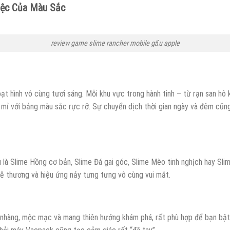
iệc Của Màu Sắc
review game slime rancher mobile gấu apple
 hình vô cùng tươi sáng. Mỗi khu vực trong hành tinh – từ rạn san hô 
 mỉ với bảng màu sắc rực rỡ. Sự chuyển dịch thời gian ngày và đêm cũng
Dù là Slime Hồng cơ bản, Slime Đá gai góc, Slime Mèo tinh nghịch hay S
dễ thương và hiệu ứng nảy tưng tưng vô cùng vui mắt.
nhàng, mộc mạc và mang thiên hướng khám phá, rất phù hợp để bạn bật 