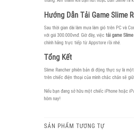
thẳng. Âm thanh khi bạn hút hoặc bắn Slime ra 
Hướng Dẫn Tải Game Slime R
Sau thời gian dài làm mưa làm gió trên PC và C
với giá 300.000vnđ. Giờ đây, việc
tải game Slime
chính hãng trực tiếp từ Appstore rồi nhé.
Tổng Kết
Slime Rancher phiên bản di động thực sự là một
trên chiếc điện thoại của mình chắc chắn sẽ giữ 
Nếu bạn đang sở hữu một chiếc iPhone hoặc iP
hôm nay!
SẢN PHẨM TƯƠNG TỰ