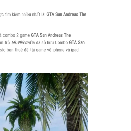
c tìm kiếm nhiều nhất là:
GTA San Andreas The
 và combo 2 game
GTA San Andreas The
ần trả
69.999vnđ
là đã sở hữu Combo
GTA San
ác bạn thuê để tải game về iphone và ipad.