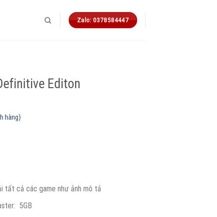
Zalo: 0378584447
finitive Editon
h hàng)
Giá
hiện
ại
.
à:
155.555 ₫.
ải tất cả các game như ảnh mô tả
aster: 5GB