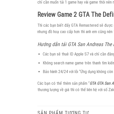
chỉ cần muốn tải 1 game hay vài game thôi nên 
Review Game 2 GTA The Defin
Thì các bạn biết đấy GTA Remastered sẽ được nâ
nhưng đồ hoạ cao cấp hơn thì anh em cũng nên t
Hướng dẫn tải GTA San Andreas The De
Các bạn sẽ thuê ID Apple S7 và chỉ cần đăn
Không search name game trên thanh tìm kiế
Bảo hành 24/24 với lỗi “Ứng dụng không còn 
Các bạn có thể thêm sản phẩm “
GTA GTA San An
thương lượng về giá thì có thể liên hệ với số 
SẢN PHẨM TƯƠNG TỰ