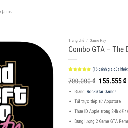
VẶT IOS
Trang chủ
/
Game Hay
Combo GTA – The De
(
16
đánh giá của khác
5.00
16
trên 5
Giá
700.000
₫
155.555
₫
dựa trên
đánh giá
gốc
Brand:
RockStar Games
là:
t
700.000 ₫
l
Tải trực tiếp từ Appstore
Thuê iD Apple trong 24h để t
Dung lượng 2 Game GTA Rem