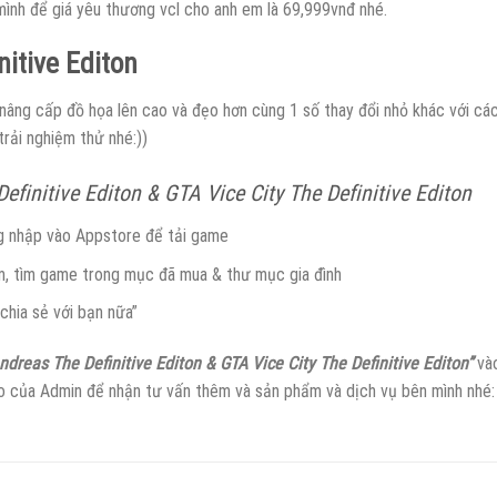
mình để giá yêu thương vcl cho anh em là 69,999vnđ nhé.
itive Editon
ng cấp đồ họa lên cao và đẹo hơn cùng 1 số thay đổi nhỏ khác với các
rải nghiệm thử nhé:))
finitive Editon & GTA Vice City The Definitive Editon
g nhập vào Appstore để tải game
m, tìm game trong mục đã mua & thư mục gia đình
chia sẻ với bạn nữa”
dreas The Definitive Editon & GTA Vice City The Definitive Editon”
và
Zalo của Admin để nhận tư vấn thêm và sản phẩm và dịch vụ bên mình nhé