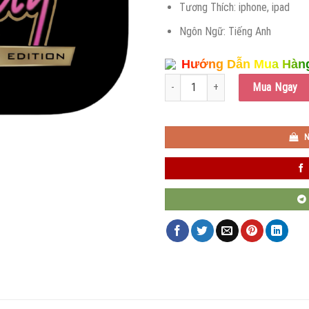
Tương Thích: iphone, ipad
Ngôn Ngữ: Tiếng Anh
Hướng Dẫn Mua Hàn
Combo GTA - The Definitive Editon s
Mua Ngay
N