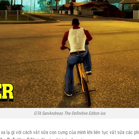
GTA SanAndreas The Definitive Editon ios
a lạ gì với cách vắt sữa con cưng của mình khi liên tục vắt sữa các p