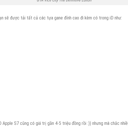
GTA Vice City The Definitive Editon
ạn sẽ được tải tất cả các tựa gane đỉnh cao đi kèm có trong iD như:
ID Apple S7 cũng có giá trị gần 4-5 triệu đồng rồi :)) nhưng mà chắc nh