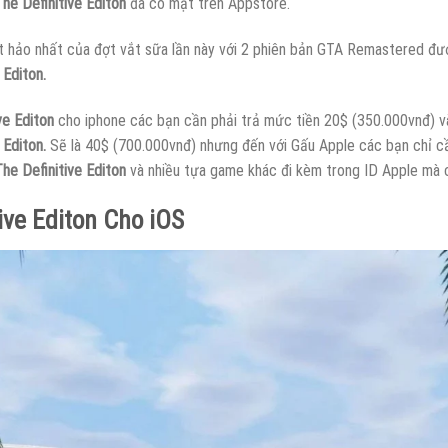
he Definitive Editon
đã có mặt trên Appstore.
hảo nhất của đợt vắt sữa lần này với 2 phiên bản GTA Remastered đượ
 Editon.
ve Editon
cho iphone các bạn cần phải trả mức tiền 20$ (350.000vnđ)
 Editon.
Sẽ là 40$ (700.000vnđ) nhưng đến với Gấu Apple các bạn chỉ c
The Definitive Editon
và nhiều tựa game khác đi kèm trong ID Apple mà c
ive Editon Cho iOS