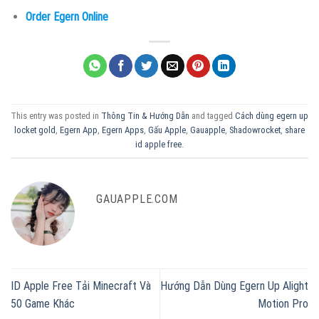
Order Egern Online
This entry was posted in
Thông Tin & Hướng Dẫn
and tagged
Cách dùng egern up
locket gold
,
Egern App
,
Egern Apps
,
Gấu Apple
,
Gauapple
,
Shadowrocket
,
share
id apple free
.
GAUAPPLE.COM
ID Apple Free Tải Minecraft Và
Hướng Dẫn Dùng Egern Up Alight
50 Game Khác
Motion Pro