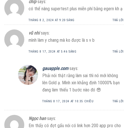
chíp
says:
có thể nâng supertest plus miễn phí bằng egern kh ạ
THÁNG 8 2, 2024 AT 9:20 SÁNG
TRẢ LỜI
vũ nhi
says:
mình làm y chang mà ko được là s v b
THÁNG 8 17, 2024 AT 5:46 SÁNG
TRẢ LỜI
gauapple.com
says:
Phải nói thật rằng làm sai thì nó mới không
lên Gold ạ. Mình xin khẳng định 10000% bạn
đang làm thiếu 1 bước nào đó 😎
THÁNG 8 17, 2024 AT 10:35 CHIỀU
TRẢ LỜI
Ngọc han
says:
Em thấy có đợt gấu nói có link hơn 200 app pro cho