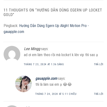
11 THOUGHTS ON “
HƯỚNG DẪN DÙNG EGERN UP LOCKET
GOLD
”
Pingback:
Hướng Dẫn Dùng Egern Up Alight Motion Pro -
gauapple.com
Lee Mingg
says:
ad ơi em làm theo rồi mà locket k lên vip thì sao ạ
THÁNG 7 23, 2024 AT 1:36 SÁNG
TRẢ LỜI
gauapple.com
says:
thì là làm sai em ạ 😂😂
THÁNG 7 24, 2024 AT 5:11 CHIỀU
TRẢ LỜI