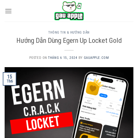
Skip
to
content
THÔNG TIN & HƯỚNG DẪN
Hướng Dẫn Dùng Egern Up Locket Gold
POSTED ON
THÁNG 6 15, 2024
BY
GAUAPPLE.COM
15
Th6