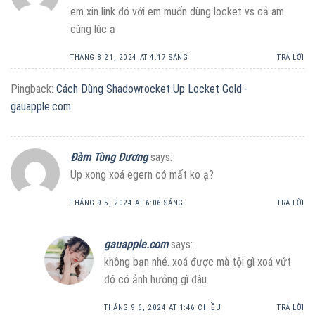
em xin link đó với em muốn dùng locket vs cả am
cùng lúc ạ
THÁNG 8 21, 2024 AT 4:17 SÁNG
TRẢ LỜI
Pingback:
Cách Dùng Shadowrocket Up Locket Gold -
gauapple.com
Đàm Tùng Dương
says:
Up xong xoá egern có mất ko ạ?
THÁNG 9 5, 2024 AT 6:06 SÁNG
TRẢ LỜI
gauapple.com
says:
không bạn nhé. xoá được mà tội gì xoá vứt
đó có ảnh hưởng gì đâu
THÁNG 9 6, 2024 AT 1:46 CHIỀU
TRẢ LỜI