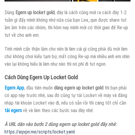
Dùng
Egern up locket gold
, đây là cách cũng mới ra cách đây 1-2
tuần gì đấy mình không nhớ nữa của bạn Lea_qun được share tut
ầm ầm trên các nhóm, thì hôm nay mình mới có thời gian để Re-up
tut về cho anh em.
Tính mình cẩn thận lắm cho nên là làm cái gì cũng phải đủ mới làm
chứ không chơi kiểu tạm bợ, mất công Re-up mà nhiều anh em nhìn
vào lại không hiểu là làm như nào thì nó phí đi tut ngon.
Cách Dùng Egern Up Locket Gold
Egern App
, đầu tiên muốn
dùng egern up locket gold
thì bạn phải
có app này trước nhé, sau đó cũng tự tải Locket về máy và đăng
nhập tài khoản Locket vào đi, nếu có sẵn rồi thì càng tốt chỉ cần
tải egern
về và làm theo các bước sau đây nhé:
À URL dán vào bước 2 dùng egern up locket gold đây nhé:
https://aqvpn.me/scripts/locket.yaml