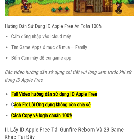
Hướng Dẫn Sử Dụng ID Apple Free An Toàn 100%
Cấm đăng nhập vào icloud máy
Tìm Game Apps ở mục đã mua – Family
Bấm đám mây để cài game app
Các video hướng dẫn sử dụng chi tiết vui lòng xem trước khi sử
dụng ID Apple Free
Full Video hướng dẫn sử dụng ID Apple Free
C
ách Fix Lỗi Ứng dụng không còn chia sẻ
Cách Copy và login chuẩn 100%
II. Lấy ID Apple Free Tải Gunfire Reborn Và 28 Game
Khác Tại Đây