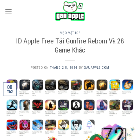
Skip
to
content
MẸO VẶT IOS
ID Apple Free Tải Gunfire Reborn Và 28
Game Khác
POSTED ON
THÁNG 2 8, 2024
BY
GAUAPPLE.COM
08
Th2