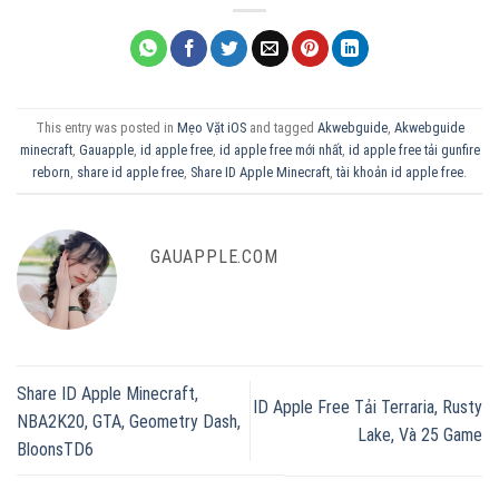
This entry was posted in
Mẹo Vặt iOS
and tagged
Akwebguide
,
Akwebguide
minecraft
,
Gauapple
,
id apple free
,
id apple free mới nhất
,
id apple free tải gunfire
reborn
,
share id apple free
,
Share ID Apple Minecraft
,
tài khoản id apple free
.
GAUAPPLE.COM
Share ID Apple Minecraft,
ID Apple Free Tải Terraria, Rusty
NBA2K20, GTA, Geometry Dash,
Lake, Và 25 Game
BloonsTD6