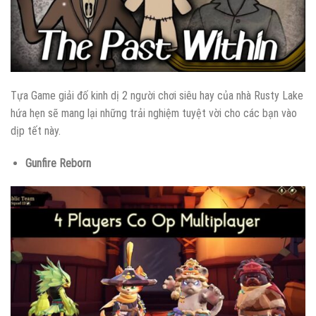
Tựa Game giải đố kinh dị 2 người chơi siêu hay của nhà Rusty Lake
hứa hẹn sẽ mang lại những trải nghiệm tuyệt vời cho các bạn vào
dịp tết này.
Gunfire Reborn