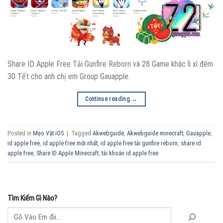
Share ID Apple Free Tải Gunfire Reborn và 28 Game khác lì xì đêm
30 Tết cho anh chị em Group Gauapple.
Continue reading
→
Posted in
Mẹo Vặt iOS
|
Tagged
Akwebguide
,
Akwebguide minecraft
,
Gauapple
,
id apple free
,
id apple free mới nhất
,
id apple free tải gunfire reborn
,
share id
apple free
,
Share ID Apple Minecraft
,
tài khoản id apple free
Tìm Kiếm Gì Nào?