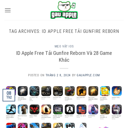
Skip
to
content
TAG ARCHIVES:
ID APPLE FREE TẢI GUNFIRE REBORN
MẸO VẶT IOS
ID Apple Free Tải Gunfire Reborn Và 28 Game
Khác
POSTED ON
THÁNG 2 8, 2024
BY
GAUAPPLE.COM
08
Th2