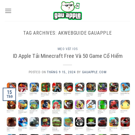
Skip
to
content
TAG ARCHIVES:
AKWEBGUIDE GAUAPPLE
MẸO VẶT IOS
ID Apple Tải Minecraft Free Và 50 Game Cổ Hiếm
POSTED ON
THÁNG 9 15, 2024
BY
GAUAPPLE.COM
15
Th9