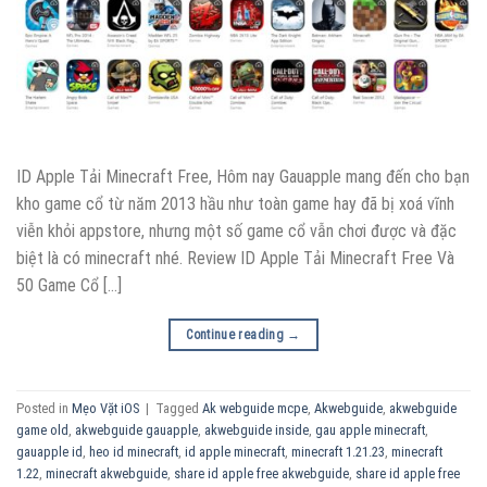
ID Apple Tải Minecraft Free, Hôm nay Gauapple mang đến cho bạn
kho game cổ từ năm 2013 hầu như toàn game hay đã bị xoá vĩnh
viễn khỏi appstore, nhưng một số game cổ vẫn chơi được và đặc
biệt là có minecraft nhé. Review ID Apple Tải Minecraft Free Và
50 Game Cổ […]
Continue reading
→
Posted in
Mẹo Vặt iOS
|
Tagged
Ak webguide mcpe
,
Akwebguide
,
akwebguide
game old
,
akwebguide gauapple
,
akwebguide inside
,
gau apple minecraft
,
gauapple id
,
heo id minecraft
,
id apple minecraft
,
minecraft 1.21.23
,
minecraft
1.22
,
minecraft akwebguide
,
share id apple free akwebguide
,
share id apple free