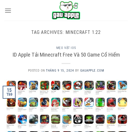
Skip
to
content
TAG ARCHIVES:
MINECRAFT 1.22
MẸO VẶT IOS
ID Apple Tải Minecraft Free Và 50 Game Cổ Hiếm
POSTED ON
THÁNG 9 15, 2024
BY
GAUAPPLE.COM
15
Th9