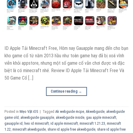
ID Apple Tải Minecraft Free, Hôm nay Gauapple mang đến cho bạn
kho game cổ từ năm 2013 hầu như toàn game hay đã bị xoá vĩnh
viễn khỏi appstore, nhưng một số game cổ vẫn chơi được và đặc
biệt là có minecraft nhé. Review ID Apple Tải Minecraft Free Và
50 Game Cổ […]
Continue reading
→
Posted in
Mẹo Vặt iOS
|
Tagged
Ak webguide mcpe
,
Akwebguide
,
akwebguide
game old
,
akwebguide gauapple
,
akwebguide inside
,
gau apple minecraft
,
gauapple id
,
heo id minecraft
,
id apple minecraft
,
minecraft 1.21.23
,
minecraft
1.22
,
minecraft akwebguide
,
share id apple free akwebguide
,
share id apple free