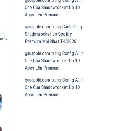
gauapple.com
trong
Config All in
One Của Shadowrocket Up 10
Apps Lên Premium
gauapple.com
trong
Cách Dùng
ple
,
Shadowrocket up Spotify
ents
Premium Mới Nhất T4/2026
gauapple.com
trong
Config All in
One Của Shadowrocket Up 10
Apps Lên Premium
gauapple.com
trong
Config All in
One Của Shadowrocket Up 10
Apps Lên Premium