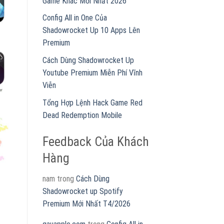
Game Khác Mới Nhất 2026
Config All in One Của
Shadowrocket Up 10 Apps Lên
Premium
Cách Dùng Shadowrocket Up
Youtube Premium Miễn Phí Vĩnh
Viễn
Tổng Hợp Lệnh Hack Game Red
Dead Redemption Mobile
Feedback Của Khách
Hàng
nam
trong
Cách Dùng
Shadowrocket up Spotify
Premium Mới Nhất T4/2026