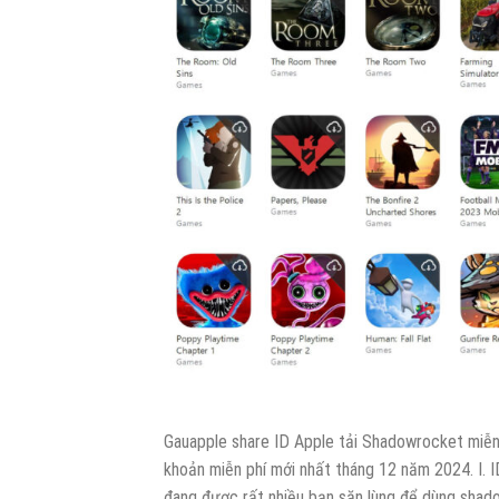
Gauapple share ID Apple tải Shadowrocket miễn 
khoản miễn phí mới nhất tháng 12 năm 2024. I
đang được rất nhiều bạn săn lùng để dùng shad