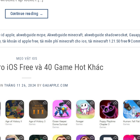
Continue reading
→
 id apple
,
akwebguide mcpe
,
Akwebguide minecraft
,
akwebguide shadowrocket
,
Gauap
e
,
tài khoản id apple free
,
tải miễn phí minecraft cho ios
,
tải minecraft 1.21.50 free
9
Comm
MẸO VẶT IOS
ro iOS Free và 40 Game Hot Khác
 ON
THÁNG 11 26, 2024
BY
GAUAPPLE.COM