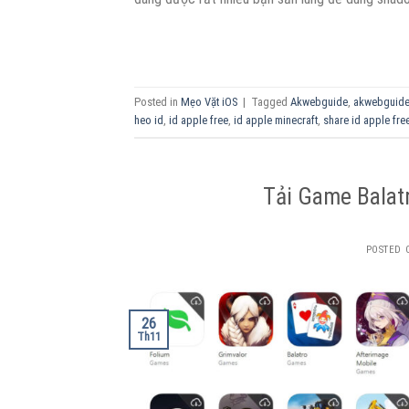
Posted in
Mẹo Vặt iOS
|
Tagged
Akwebguide
,
akwebguide
heo id
,
id apple free
,
id apple minecraft
,
share id apple fre
Tải Game Balat
POSTED
26
Th11