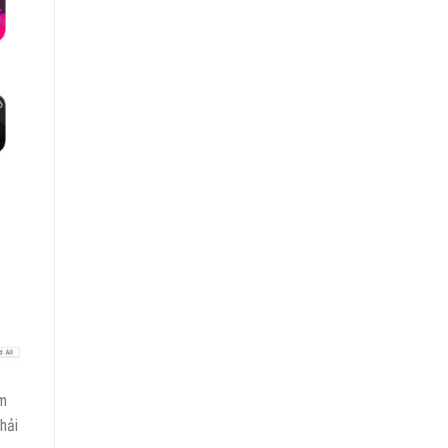
ăm
hải