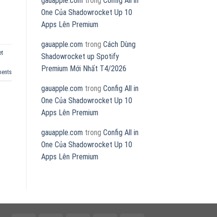
gauapple.com
trong
Config All in
One Của Shadowrocket Up 10
Apps Lên Premium
gauapple.com
trong
Cách Dùng
et
Shadowrocket up Spotify
Premium Mới Nhất T4/2026
ents
gauapple.com
trong
Config All in
One Của Shadowrocket Up 10
Apps Lên Premium
gauapple.com
trong
Config All in
One Của Shadowrocket Up 10
Apps Lên Premium