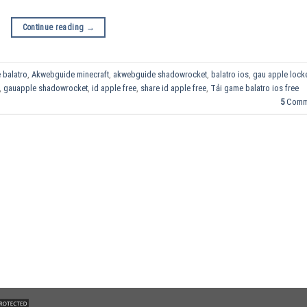
Continue reading
→
 balatro
,
Akwebguide minecraft
,
akwebguide shadowrocket
,
balatro ios
,
gau apple lock
,
gauapple shadowrocket
,
id apple free
,
share id apple free
,
Tải game balatro ios free
5
Comm