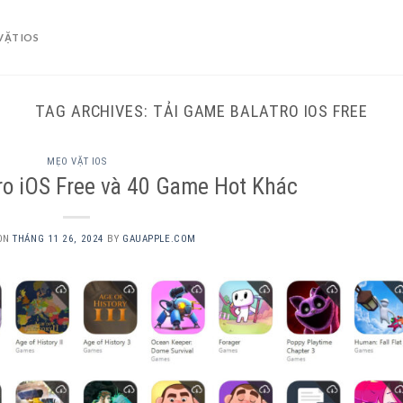
VẶT IOS
TAG ARCHIVES:
TẢI GAME BALATRO IOS FREE
MẸO VẶT IOS
ro iOS Free và 40 Game Hot Khác
 ON
THÁNG 11 26, 2024
BY
GAUAPPLE.COM