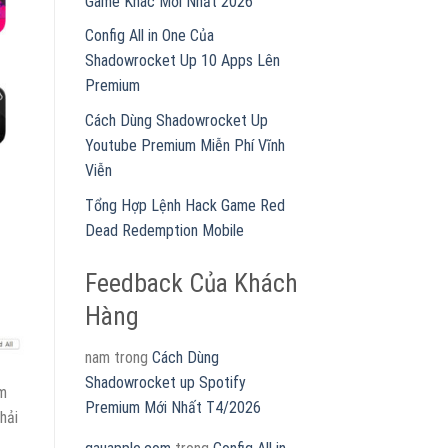
Game Khác Mới Nhất 2026
Config All in One Của
Shadowrocket Up 10 Apps Lên
Premium
Cách Dùng Shadowrocket Up
Youtube Premium Miễn Phí Vĩnh
Viễn
Tổng Hợp Lệnh Hack Game Red
Dead Redemption Mobile
Feedback Của Khách
Hàng
nam
trong
Cách Dùng
Shadowrocket up Spotify
ăm
Premium Mới Nhất T4/2026
hải