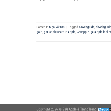
Posted in
Mẹo Vặt iOS
|
Tagged
Akwebguide
,
akwebguide
gold
,
gau apple share id apple
,
Gauapple
,
gauapple locket
Copyright 2026 ©
Gấu Apple & TrangTrang