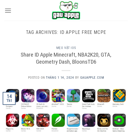
Skip
to
content
TAG ARCHIVES:
ID APPLE FREE MCPE
MẸO VẶT IOS
Share ID Apple Minecraft, NBA2K20, GTA,
Geometry Dash, BloonsTD6
POSTED ON
THÁNG 1 14, 2024
BY
GAUAPPLE.COM
14
Th1