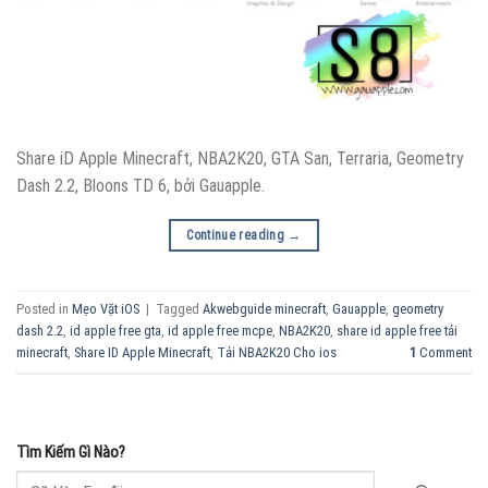
Share iD Apple Minecraft, NBA2K20, GTA San, Terraria, Geometry
Dash 2.2, Bloons TD 6, bởi Gauapple.
Continue reading
→
Posted in
Mẹo Vặt iOS
|
Tagged
Akwebguide minecraft
,
Gauapple
,
geometry
dash 2.2
,
id apple free gta
,
id apple free mcpe
,
NBA2K20
,
share id apple free tải
minecraft
,
Share ID Apple Minecraft
,
Tải NBA2K20 Cho ios
1
Comment
Tìm Kiếm Gì Nào?