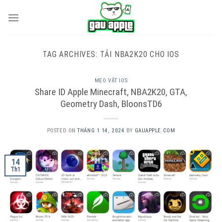
Skip
to
content
TAG ARCHIVES:
TẢI NBA2K20 CHO IOS
MẸO VẶT IOS
Share ID Apple Minecraft, NBA2K20, GTA,
Geometry Dash, BloonsTD6
POSTED ON
THÁNG 1 14, 2024
BY
GAUAPPLE.COM
14
Th1