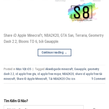
Share iD Apple Minecraft, NBA2K20, GTA San, Terraria, Geometry
Dash 2.2, Bloons TD 6, bởi Gauapple.
Continue reading
→
Posted in
Mẹo Vặt iOS
|
Tagged
Akwebguide minecraft
,
Gauapple
,
geometry
dash 2.2
,
id apple free gta
,
id apple free mcpe
,
NBA2K20
,
share id apple free tải
minecraft
,
Share ID Apple Minecraft
,
Tải NBA2K20 Cho ios
1
Comment
Tìm Kiếm Gì Nào?