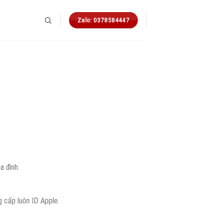
Zalo: 0378584447
á
ện
i
.
:
.999 ₫.
a đình.
 cấp luôn ID Apple.