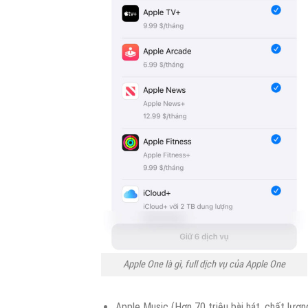
Apple One là gì, full dịch vụ của Apple One
Apple Music (Hơn 70 triệu bài hát, chất lượn