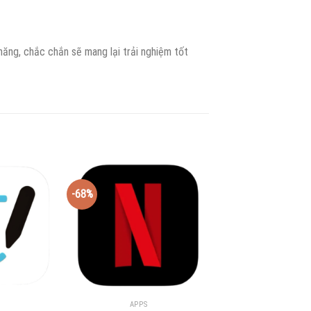
hăng, chắc chắn sẽ mang lại trải nghiệm tốt
-68%
-75%
APPS
APPS