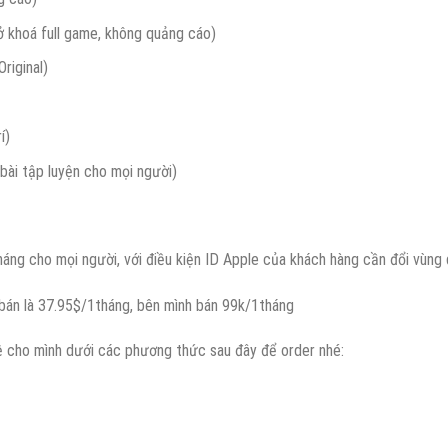
 khoá full game, không quảng cáo)
riginal)
í)
bài tập luyện cho mọi người)
áng cho mọi người, với điều kiện ID Apple của khách hàng cần đổi vùng 
 bán là 37.95$/1tháng, bên mình bán 99k/1tháng
ệ cho mình dưới các phương thức sau đây để order nhé: