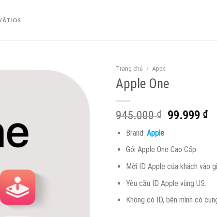
VẶT IOS
Trang chủ
/
Apps
Apple One
Giá
Gi
945.000
₫
99.999
₫
gốc
hi
Brand:
Apple
là:
tạ
945.000 ₫
là
Gói Apple One Cao Cấp
99
Mời ID Apple của khách vào gi
Yêu cầu ID Apple vùng US.
Không có ID, bên mình có cung