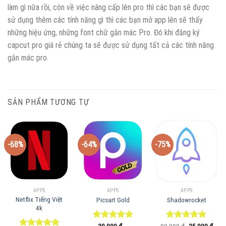
làm gì nữa rồi, còn về việc nâng cấp lên pro thì các bạn sẽ được
sử dụng thêm các tính năng gì thì các bạn mở app lên sẽ thấy
những hiệu ứng, những font chữ gắn mác Pro. Đó khi đăng ký
capcut pro giá rẻ chúng ta sẽ được sử dụng tất cả các tính năng
gắn mác pro.
SẢN PHẨM TƯƠNG TỰ
-68%
-64%
-75%
APPS
APPS
APPS
Netflix Tiếng Việt
Picsart Gold
Shadowrocket
4k
Giá
Giá