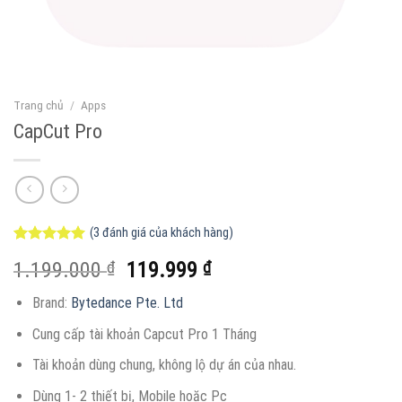
Trang chủ
/
Apps
CapCut Pro
(
3
đánh giá của khách hàng)
5.00
3
trên 5
Giá
Giá
1.199.000
₫
119.999
₫
dựa trên
đánh giá
gốc
hiện
Brand:
Bytedance Pte. Ltd
là:
tại
1.199.000 ₫.
là:
Cung cấp tài khoản Capcut Pro 1 Tháng
119.999 ₫.
Tài khoản dùng chung, không lộ dự án của nhau.
Dùng 1- 2 thiết bị, Mobile hoặc Pc