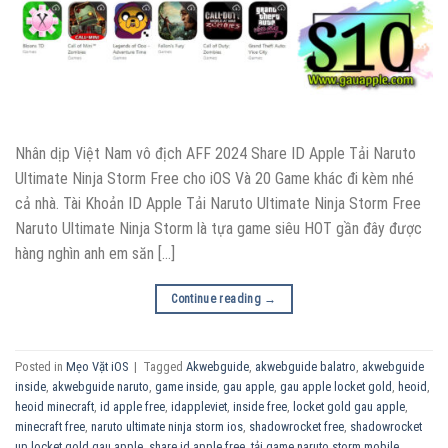
Nhân dịp Việt Nam vô địch AFF 2024 Share ID Apple Tải Naruto
Ultimate Ninja Storm Free cho iOS Và 20 Game khác đi kèm nhé
cả nhà. Tài Khoản ID Apple Tải Naruto Ultimate Ninja Storm Free
Naruto Ultimate Ninja Storm là tựa game siêu HOT gần đây được
hàng nghìn anh em săn […]
Continue reading
→
Posted in
Mẹo Vặt iOS
|
Tagged
Akwebguide
,
akwebguide balatro
,
akwebguide
inside
,
akwebguide naruto
,
game inside
,
gau apple
,
gau apple locket gold
,
heoid
,
heoid minecraft
,
id apple free
,
idappleviet
,
inside free
,
locket gold gau apple
,
minecraft free
,
naruto ultimate ninja storm ios
,
shadowrocket free
,
shadowrocket
up locket gold gau apple
,
share id apple free
,
tải game naruto storm mobile