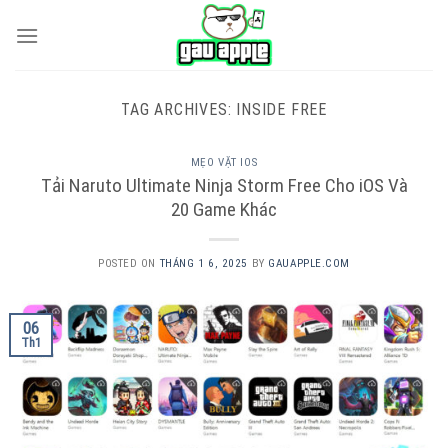
Skip
to
content
TAG ARCHIVES:
INSIDE FREE
MẸO VẶT IOS
Tải Naruto Ultimate Ninja Storm Free Cho iOS Và
20 Game Khác
POSTED ON
THÁNG 1 6, 2025
BY
GAUAPPLE.COM
06
Th1