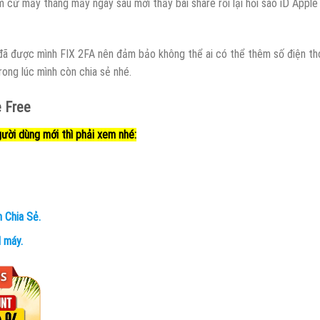
cứ mấy tháng mấy ngày sau mới thấy bài share rồi lại hỏi sao iD Apple
ã được mình FIX 2FA nên đảm bảo không thể ai có thể thêm số điện th
rong lúc mình còn chia sẻ nhé.
 Free
gười dùng mới thì phải xem nhé:
 Chia Sẻ.
 máy.