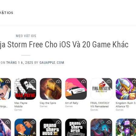
VẶT IOS
MẸO VẶT IOS
nja Storm Free Cho iOS Và 20 Game Khác
D ON
THÁNG 1 6, 2025
BY
GAUAPPLE.COM