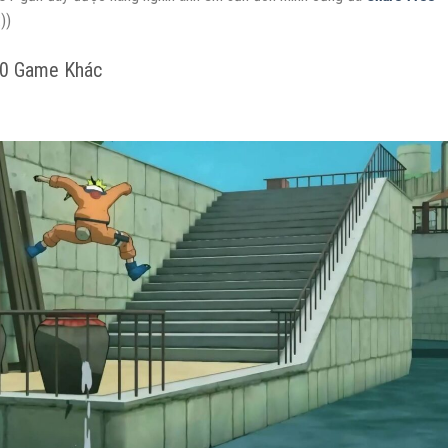
))
20 Game Khác