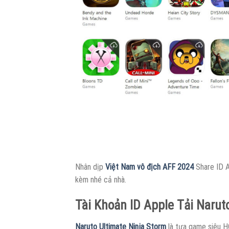
Nhân dịp
Việt Nam vô địch AFF 2024
Share ID A
kèm nhé cả nhà.
Tài Khoản ID Apple Tải Narut
Naruto Ultimate Ninja Storm
là tựa game siêu H