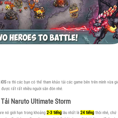
 iOS
ra thì các bạn có thể tham khảo tải các game bên trên mình vừa gi
g được rất rất nhiều nguời săn đón nhé.
Tải Naruto Ultimate Storm
are nó giới hạn trong khoảng
2-3 tiếng
lâu nhất là
24 tiếng
thôi nhé, chứ