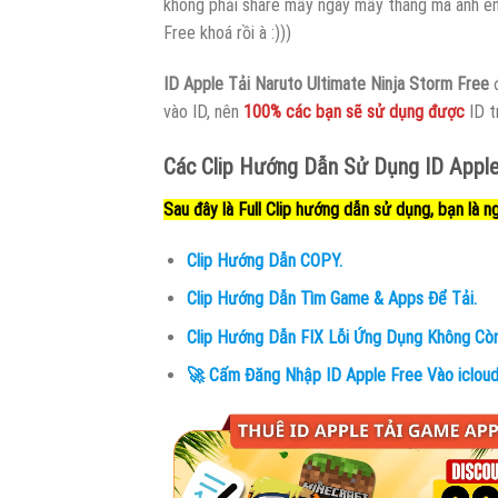
không phải share mấy ngày mấy tháng mà anh em 
Free khoá rồi à :)))
ID Apple Tải Naruto Ultimate Ninja Storm Free
đ
vào ID, nên
100% các bạn sẽ sử dụng được
ID t
Các Clip Hướng Dẫn Sử Dụng ID Apple
Sau đây là Full Clip hướng dẫn sử dụng, bạn là n
Clip Hướng Dẫn COPY.
Clip Hướng Dẫn Tìm Game & Apps Để Tải.
Clip Hướng Dẫn FIX Lỗi Ứng Dụng Không Còn
🚀 Cấm Đăng Nhập ID Apple Free Vào icloud