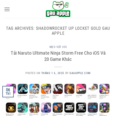
Skip
to
content
TAG ARCHIVES:
SHADOWROCKET UP LOCKET GOLD GAU
APPLE
MẸO VẶT IOS
Tải Naruto Ultimate Ninja Storm Free Cho iOS Và
20 Game Khác
POSTED ON
THÁNG 1 6, 2025
BY
GAUAPPLE.COM
06
Th1