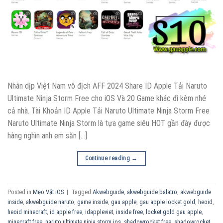
Nhân dịp Việt Nam vô địch AFF 2024 Share ID Apple Tải Naruto
Ultimate Ninja Storm Free cho iOS Và 20 Game khác đi kèm nhé
cả nhà. Tài Khoản ID Apple Tải Naruto Ultimate Ninja Storm Free
Naruto Ultimate Ninja Storm là tựa game siêu HOT gần đây được
hàng nghìn anh em săn […]
Continue reading
→
Posted in
Mẹo Vặt iOS
|
Tagged
Akwebguide
,
akwebguide balatro
,
akwebguide
inside
,
akwebguide naruto
,
game inside
,
gau apple
,
gau apple locket gold
,
heoid
,
heoid minecraft
,
id apple free
,
idappleviet
,
inside free
,
locket gold gau apple
,
minecraft free
,
naruto ultimate ninja storm ios
,
shadowrocket free
,
shadowrocket