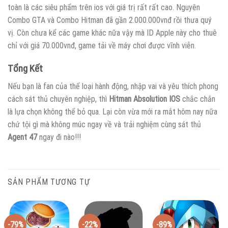
toàn là các siêu phẩm trên ios với giá trị rất rất cao. Nguyên
Combo GTA và Combo Hitman đã gần 2.000.000vnđ rồi thưa quý
vị. Còn chưa kể các game khác nữa vậy mà ID Apple này cho thuê
chỉ với giá 70.000vnđ, game tải về máy chơi được vĩnh viễn.
Tổng Kết
Nếu bạn là fan của thể loại hành động, nhập vai và yêu thích phong
cách sát thủ chuyên nghiệp, thì
Hitman Absolution IOS
chắc chắn
là lựa chọn không thể bỏ qua. Lại còn vừa mới ra mắt hôm nay nữa
chứ tội gì mà không múc ngay về và trải nghiệm cùng sát thủ
Agent 47
ngay đi nào!!!
SẢN PHẨM TƯƠNG TỰ
-79%
-22%
-89%