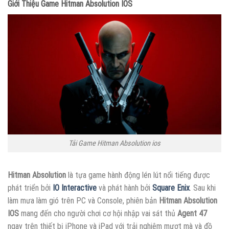
Giới Thiệu Game Hitman Absolution IOS
Tải Game Hitman Absolution ios
Hitman Absolution
là tựa game hành động lén lút nổi tiếng được
phát triển bởi
IO Interactive
và phát hành bởi
Square Enix
. Sau khi
làm mưa làm gió trên PC và Console, phiên bản
Hitman Absolution
IOS
mang đến cho người chơi cơ hội nhập vai sát thủ
Agent 47
ngay trên thiết bị iPhone và iPad với trải nghiệm mượt mà và đồ