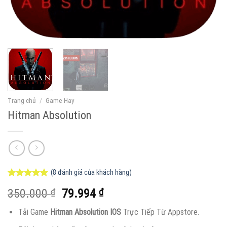
Trang chủ
/
Game Hay
Hitman Absolution
(
8
đánh giá của khách hàng)
5.00
8
trên 5
Giá
Giá
350.000
₫
79.994
₫
dựa trên
đánh giá
gốc
hiện
Tải Game
Hitman Absolution IOS
Trực Tiếp Từ Appstore.
là:
tại