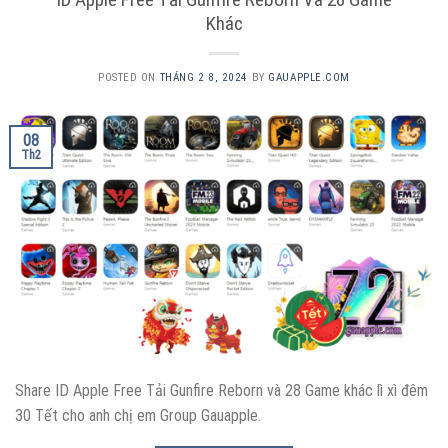
Khác
POSTED ON
THÁNG 2 8, 2024
BY
GAUAPPLE.COM
08
Th2
Share ID Apple Free Tải Gunfire Reborn và 28 Game khác lì xì đêm
30 Tết cho anh chị em Group Gauapple.