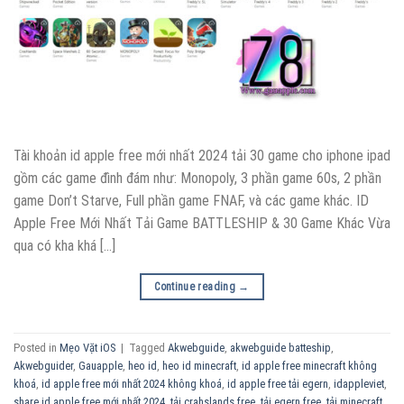
Tài khoản id apple free mới nhất 2024 tải 30 game cho iphone ipad
gồm các game đình đám như: Monopoly, 3 phần game 60s, 2 phần
game Don’t Starve, Full phần game FNAF, và các game khác. ID
Apple Free Mới Nhất Tải Game BATTLESHIP & 30 Game Khác Vừa
qua có kha khá […]
Continue reading
→
Posted in
Mẹo Vặt iOS
|
Tagged
Akwebguide
,
akwebguide batteship
,
Akwebguider
,
Gauapple
,
heo id
,
heo id minecraft
,
id apple free minecraft không
khoá
,
id apple free mới nhất 2024 không khoá
,
id apple free tải egern
,
idappleviet
,
share id apple free mới nhất 2024
,
tải crahslands free
,
tải egern free
,
tải minecraft