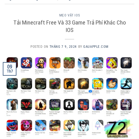
MẸO VẶT IOS
Tải Minecraft Free Và 33 Game Trả Phí Khác Cho
IOS
POSTED ON
THÁNG 7 9, 2024
BY
GAUAPPLE.COM
09
Th7