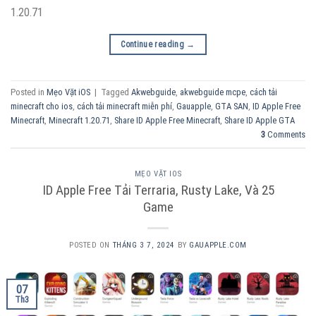
1.20.71
Continue reading
→
Posted in
Mẹo Vặt iOS
|
Tagged
Akwebguide
,
akwebguide mcpe
,
cách tải
minecraft cho ios
,
cách tải minecraft miễn phí
,
Gauapple
,
GTA SAN
,
ID Apple Free
Minecraft
,
Minecraft 1.20.71
,
Share ID Apple Free Minecraft
,
Share ID Apple GTA
3
Comments
MẸO VẶT IOS
ID Apple Free Tải Terraria, Rusty Lake, Và 25
Game
POSTED ON
THÁNG 3 7, 2024
BY
GAUAPPLE.COM
07
Th3