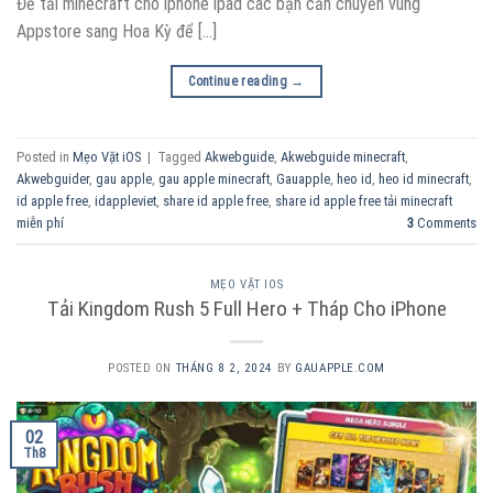
Để tải minecraft cho iphone ipad các bạn cần chuyển vùng
Appstore sang Hoa Kỳ để […]
Continue reading
→
Posted in
Mẹo Vặt iOS
|
Tagged
Akwebguide
,
Akwebguide minecraft
,
Akwebguider
,
gau apple
,
gau apple minecraft
,
Gauapple
,
heo id
,
heo id minecraft
,
id apple free
,
idappleviet
,
share id apple free
,
share id apple free tải minecraft
miễn phí
3
Comments
MẸO VẶT IOS
Tải Kingdom Rush 5 Full Hero + Tháp Cho iPhone
POSTED ON
THÁNG 8 2, 2024
BY
GAUAPPLE.COM
02
Th8