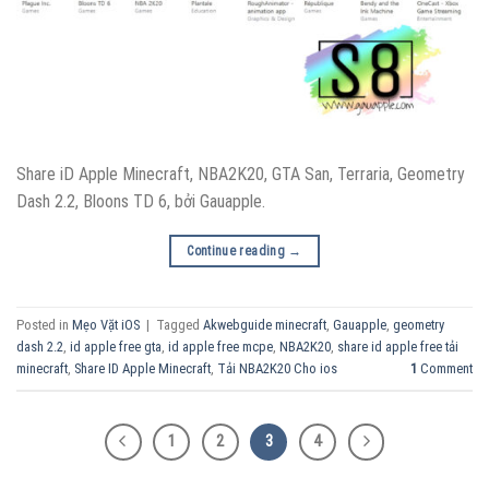
Share iD Apple Minecraft, NBA2K20, GTA San, Terraria, Geometry
Dash 2.2, Bloons TD 6, bởi Gauapple.
Continue reading
→
Posted in
Mẹo Vặt iOS
|
Tagged
Akwebguide minecraft
,
Gauapple
,
geometry
dash 2.2
,
id apple free gta
,
id apple free mcpe
,
NBA2K20
,
share id apple free tải
minecraft
,
Share ID Apple Minecraft
,
Tải NBA2K20 Cho ios
1
Comment
1
2
3
4