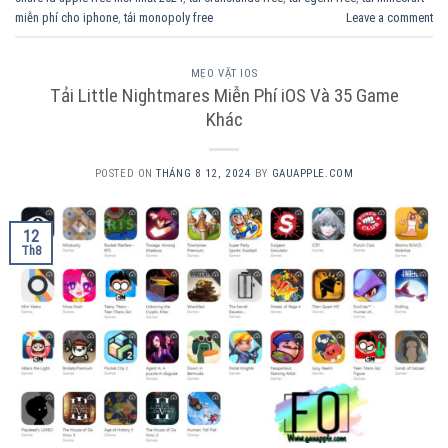
miễn phí cho iphone
,
tải monopoly free
Leave a comment
MẸO VẶT IOS
Tải Little Nightmares Miễn Phí iOS Và 35 Game
Khác
POSTED ON
THÁNG 8 12, 2024
BY
GAUAPPLE.COM
12
Th8