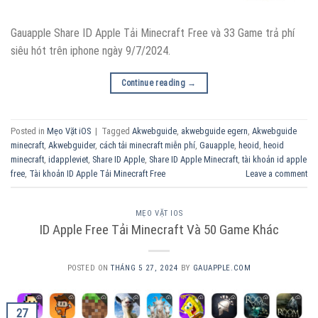
Gauapple Share ID Apple Tải Minecraft Free và 33 Game trả phí
siêu hót trên iphone ngày 9/7/2024.
Continue reading
→
Posted in
Mẹo Vặt iOS
|
Tagged
Akwebguide
,
akwebguide egern
,
Akwebguide
minecraft
,
Akwebguider
,
cách tải minecraft miễn phí
,
Gauapple
,
heoid
,
heoid
minecraft
,
idappleviet
,
Share ID Apple
,
Share ID Apple Minecraft
,
tài khoản id apple
free
,
Tài khoản ID Apple Tải Minecraft Free
Leave a comment
MẸO VẶT IOS
ID Apple Free Tải Minecraft Và 50 Game Khác
POSTED ON
THÁNG 5 27, 2024
BY
GAUAPPLE.COM
27