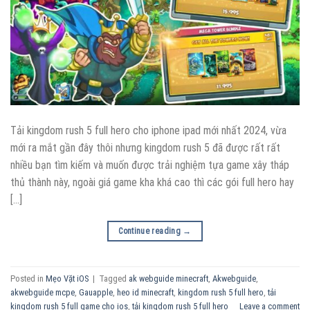
Tải kingdom rush 5 full hero cho iphone ipad mới nhất 2024, vừa
mới ra mắt gần đây thôi nhưng kingdom rush 5 đã được rất rất
nhiều bạn tìm kiếm và muốn được trải nghiệm tựa game xây tháp
thủ thành này, ngoài giá game kha khá cao thì các gói full hero hay
[…]
Continue reading
→
Posted in
Mẹo Vặt iOS
|
Tagged
ak webguide minecraft
,
Akwebguide
,
akwebguide mcpe
,
Gauapple
,
heo id minecraft
,
kingdom rush 5 full hero
,
tải
kingdom rush 5 full game cho ios
,
tải kingdom rush 5 full hero
Leave a comment