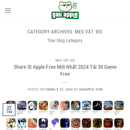
Skip
to
content
CATEGORY ARCHIVES:
MẸO VẶT IOS
Your blog category
MẸO VẶT IOS
Share ID Apple Free Mới Nhất 2024 Tải 30 Game
Free
POSTED ON
THÁNG 8 22, 2024
BY
GAUAPPLE.COM
22
Th8