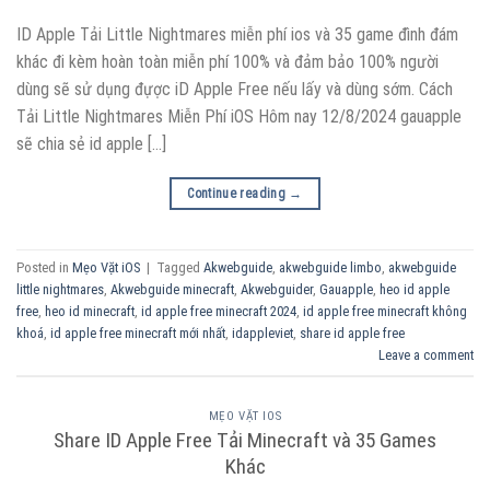
ID Apple Tải Little Nightmares miễn phí ios và 35 game đình đám
khác đi kèm hoàn toàn miễn phí 100% và đảm bảo 100% người
dùng sẽ sử dụng đựợc iD Apple Free nếu lấy và dùng sớm. Cách
Tải Little Nightmares Miễn Phí iOS Hôm nay 12/8/2024 gauapple
sẽ chia sẻ id apple […]
Continue reading
→
Posted in
Mẹo Vặt iOS
|
Tagged
Akwebguide
,
akwebguide limbo
,
akwebguide
little nightmares
,
Akwebguide minecraft
,
Akwebguider
,
Gauapple
,
heo id apple
free
,
heo id minecraft
,
id apple free minecraft 2024
,
id apple free minecraft không
khoá
,
id apple free minecraft mới nhất
,
idappleviet
,
share id apple free
Leave a comment
MẸO VẶT IOS
Share ID Apple Free Tải Minecraft và 35 Games
Khác