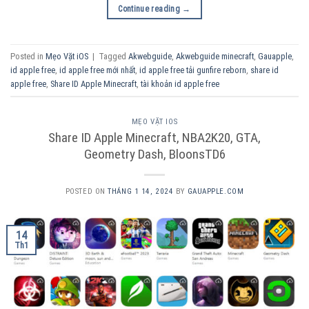
Continue reading
→
Posted in
Mẹo Vặt iOS
|
Tagged
Akwebguide
,
Akwebguide minecraft
,
Gauapple
,
id apple free
,
id apple free mới nhất
,
id apple free tải gunfire reborn
,
share id
apple free
,
Share ID Apple Minecraft
,
tài khoản id apple free
MẸO VẶT IOS
Share ID Apple Minecraft, NBA2K20, GTA,
Geometry Dash, BloonsTD6
POSTED ON
THÁNG 1 14, 2024
BY
GAUAPPLE.COM
14
Th1