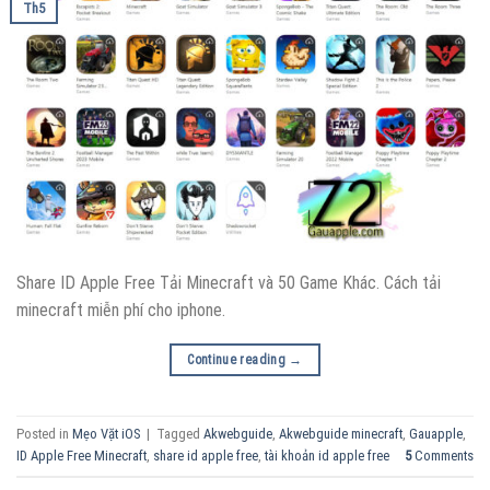
Th5
Share ID Apple Free Tải Minecraft và 50 Game Khác. Cách tải
minecraft miễn phí cho iphone.
Continue reading
→
Posted in
Mẹo Vặt iOS
|
Tagged
Akwebguide
,
Akwebguide minecraft
,
Gauapple
,
ID Apple Free Minecraft
,
share id apple free
,
tài khoản id apple free
5
Comments