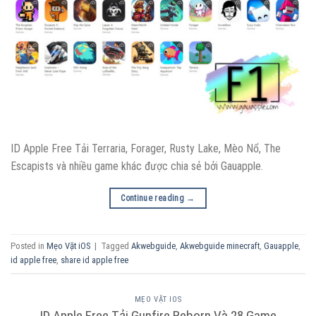
ID Apple Free Tải Terraria, Forager, Rusty Lake, Mèo Nổ, The
Escapists và nhiều game khác được chia sẻ bởi Gauapple.
Continue reading
→
Posted in
Mẹo Vặt iOS
|
Tagged
Akwebguide
,
Akwebguide minecraft
,
Gauapple
,
id apple free
,
share id apple free
MẸO VẶT IOS
ID Apple Free Tải Gunfire Reborn Và 28 Game